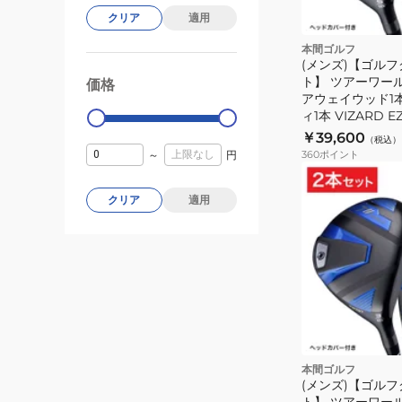
TW-
クリア
適用
X
本間ゴルフ
TW-
(メンズ)【ゴル
S
ト】 ツアーワール
価格
99000
0
アウェイウッド1
ィ1本 VIZARD EZ
￥39,600
（税込）
～
円
360
ポイント
クリア
適用
ト
本間ゴルフ
(メンズ)【ゴル
ト】 ツアーワール