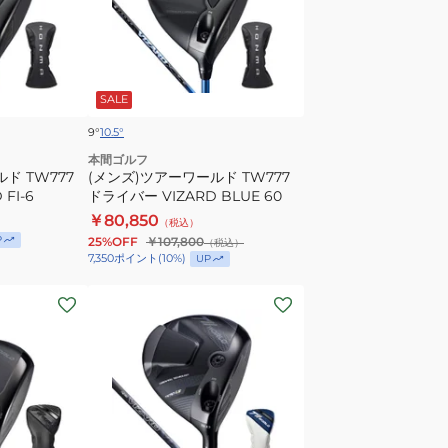
VIZARD
ア
BLUE
ー
60
ワ
ー
SALE
ル
ド
9°
10.5°
TW777
本間ゴルフ
ド TW777
ド
(メンズ)ツアーワールド TW777
FI-6
ドライバー VIZARD BLUE 60
ラ
￥80,850
イ
（税込）
P
25%OFF
￥107,800
（税込）
バ
7,350
ポイント
(
10
%)
UP
ー
VIZARD
(メ
BLUE
ン
60
ズ)T//WORLD
ツ
ア
ー
ワ