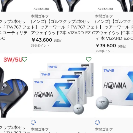
本間ゴルフ
本間ゴルフ
フクラブ2本セッ
(メンズ)【ゴルフクラブ2本セッ
(メンズ)【ゴルフク
ド TW767 フェ
ト】 ツアーワールド TW767 フェ
ト】 ツアーワールド 
本 ユーティリテ
アウェイウッド2本 VIZARD EZ-C
アウェイウッド1本
-C
ィ1本 VIZARD EZ-
￥43,600
（税込）
￥39,600
396
ポイント
（税込）
360
ポイント
(メ
(メ
ン
ン
ズ)
ズ)
【3
ゴ
ダ
ル
ー
フ
ス
ボ
ホ
ホ
セ
ー
ワ
ワ
イ
イ
イ
ッ
ル
ト
ト
ト】
TW-
フクラブ2本セッ
ゴ
S
本間ゴルフ
本間ゴルフ
ド TW767 フェ