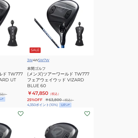
(1W
ズ)
ロ
ツ
フ
ア
ト
ー
11.5
ワ
度)VIZARD
ー
SALE
BLUE
ル
50
ド
3W
4W
5W
7W
TW777
本間ゴルフ
ド TW777
フ
(メンズ)ツアーワールド TW777
RD UT
フェアウェイウッド VIZARD
ェ
BLUE 60
ア
￥47,850
（税込）
税込）
ウ
25%OFF
￥63,800
（税込）
ェ
4,350
ポイント
(
10
%)
UP
イ
(メ
ウ
ン
ッ
ズ)
ド
ツ