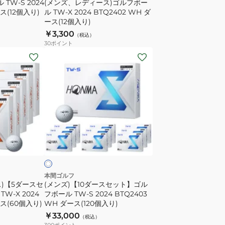
TW-S 2024
(メンズ、レディース)ゴルフボー
ボ
ース(12個入り)
ル TW-X 2024 BTQ2402 WH ダ
ー
ース(12個入り)
ル
￥3,300
（税込）
TW-
30
ポイント
X
(メ
2024
ン
BTQ2402
ズ)
WH
【10
ダ
ダ
ー
ー
ス
ス
ホ
(12
セ
ワ
個
ッ
入
ト】
り)
ゴ
本間ゴルフ
)【5ダースセ
(メンズ)【10ダースセット】ゴル
ル
W-X 2024
フボール TW-S 2024 BTQ2403
フ
ース(60個入り)
WH ダース(120個入り)
ボ
￥33,000
（税込）
ー
300
ポイント