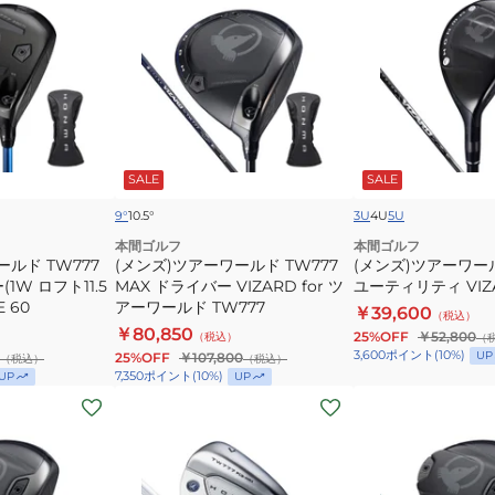
ズ)
ズ)
ツ
ツ
ア
ア
ー
ー
ワ
ワ
ー
ー
SALE
SALE
ル
ル
ド
ド
9°
10.5°
3U
4U
5U
TW777
TW777
本間ゴルフ
本間ゴルフ
ールド TW777
MAX
(メンズ)ツアーワールド TW777
ユ
(メンズ)ツアーワール
(1W ロフト11.5
MAX ドライバー VIZARD for ツ
ユーティリティ VIZA
ド
ー
E 60
アーワールド TW777
￥39,600
ラ
テ
（税込）
￥80,850
25%OFF
￥52,800
（税込）
（
イ
ィ
3,600
ポイント
(
10
%)
UP
25%OFF
￥107,800
（税込）
（税込）
バ
リ
7,350
ポイント
(
10
%)
UP
UP
ー
テ
(メ
(メ
VIZARD
ィ
ン
ン
for
VIZARD
ズ)
ズ)
ツ
UT
ツ
ツ