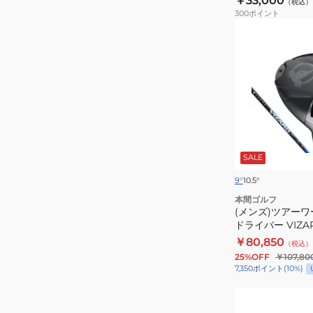
￥33,000
（税込）
ゴ
300
ポイント
(メ
ル
ン
フ
ズ)
ボ
ツ
ー
ア
ル
ー
TW-
ワ
X
ー
2024
SALE
ル
BTQ2402
ド
WH
9°
10.5°
TW777
ダ
本間ゴルフ
ド
(メンズ)ツアーワ
ー
ドライバー VIZAR
ラ
ス
￥80,850
イ
（税込）
(120
25%OFF
￥107,80
バ
個
7,350
ポイント
(
10
%)
ー
入
VIZARD
(メ
り)
BLUE
ン