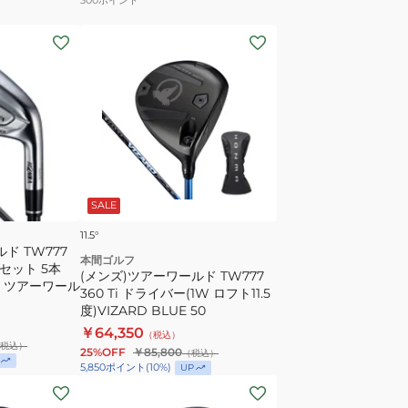
ル
(メ
TW-
ン
S
ズ)
2024
ツ
BTQ2403
ア
WH
ー
ダ
ワ
ー
ー
ス
SALE
ル
(120
ド
個
11.5°
ド TW777
TW777
入
本間ゴルフ
ンセット 5本
360
(メンズ)ツアーワールド TW777
り)
 for ツアーワール
360 Ti ドライバー(1W ロフト11.5
Ti
度)VIZARD BLUE 50
ド
￥64,350
（税込）
ラ
税込）
25%OFF
￥85,800
（税込）
イ
5,850
ポイント
(
10
%)
UP
バ
(メ
ー
ン