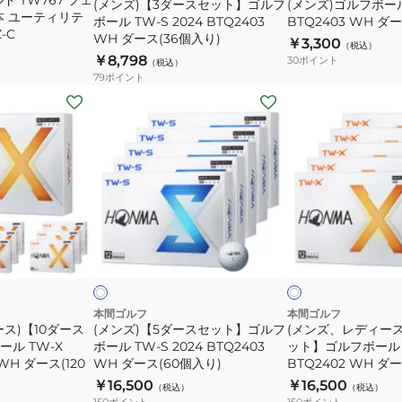
(メンズ)【3ダースセット】ゴルフ
(メンズ)ゴルフボール 
ル
2024
本 ユーティリテ
ボール TW-S 2024 BTQ2403
BTQ2403 WH ダ
フ
BTQ2403
-C
WH ダース(36個入り)
￥3,300
（税込）
ボ
WH
￥8,798
30
ポイント
（税込）
ー
ダ
79
ポイント
ル
ー
(メ
(メ
TW-
ス
ン
ン
S
(12
ズ)
ズ、
2024
個
【5
レ
BTQ2403
入
ダ
デ
WH
り)
ー
ィ
ダ
ス
ー
ホ
ホ
ー
セ
ス)
ワ
ワ
イ
イ
イ
ス
ッ
【5
ト
ト
(36
ト】
ダ
個
ゴ
ー
本間ゴルフ
本間ゴルフ
ス)【10ダース
(メンズ)【5ダースセット】ゴルフ
(メンズ、レディース
入
ル
ス
ル TW-X
ボール TW-S 2024 BTQ2403
ット】ゴルフボール T
り)
フ
セ
 WH ダース(120
WH ダース(60個入り)
BTQ2402 WH ダ
ボ
ッ
￥16,500
￥16,500
（税込）
（税込）
ー
ト】
150
ポイント
150
ポイント