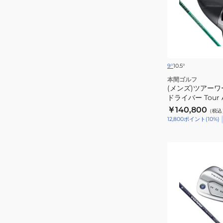
フ
ア
ト
ー
11.5
ワ
度)VIZARD
ー
BLUE
ル
60
ド
9°
10.5°
TW777
本間ゴルフ
ド
(メンズ)ツアーワ
ドライバー Tour A
ラ
￥140,800
イ
（税込
12,800
ポイント
(
10
%)
バ
ー
Tour
(メ
AD
ン
FI-
ズ)
5
ツ
ア
ー
ワ