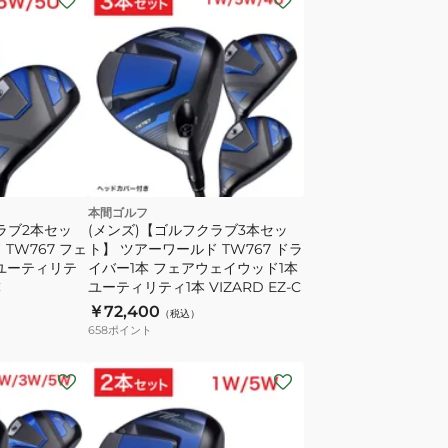
本間ゴルフ
ラブ2本セッ
(メンズ)【ゴルフクラブ3本セッ
TW767 フェ
ト】 ツアーワールド TW767 ドラ
 ユーティリテ
イバー1本 フェアウェイウッド1本
C
ユーティリティ1本 VIZARD EZ-C
￥72,400
（税込）
658
ポイント