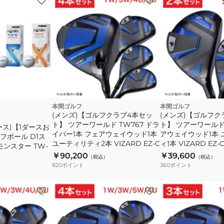
本間ゴルフ
本間ゴルフ
(メンズ)【ゴルフクラブ4本セッ
(メンズ)【ゴルフク
ト】 ツアーワールド TW767 ドラ
ト】 ツアーワールド 
ス)【1ダースお
イバー1本 フェアウェイウッド1本
アウェイウッド1本
フボール D1ス
ユーティリティ2本 VIZARD EZ-C
ィ1本 VIZARD EZ-
モンスター TW-
￥90,200
￥39,600
（税込）
（税込）
820
ポイント
360
ポイント