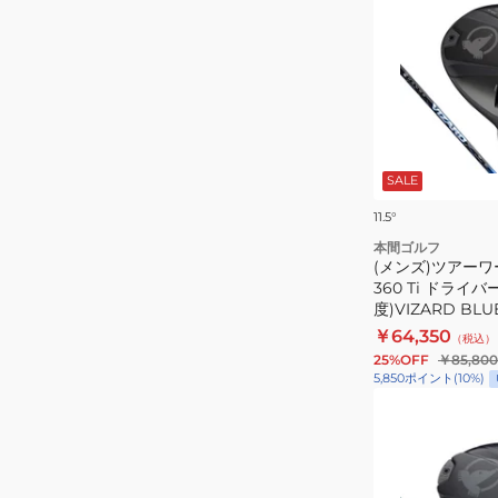
50
ズ)
ツ
ア
ー
ワ
ー
SALE
ル
ド
11.5°
TW777
本間ゴルフ
360
(メンズ)ツアーワ
360 Ti ドライバー
Ti
度)VIZARD BLU
ド
￥64,350
（税込）
ラ
25%OFF
￥85,800
イ
5,850
ポイント
(
10
%)
バ
(メ
ー
ン
(1W
ズ)
ロ
ツ