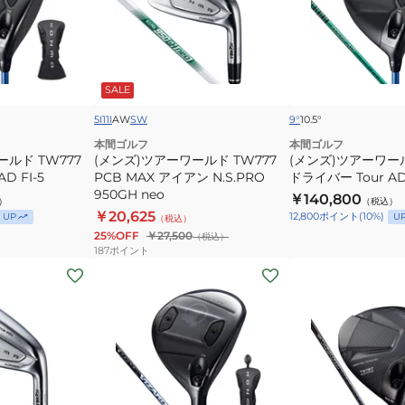
ア
ア
ア
ー
ー
ー
ワ
ワ
ワ
ー
ー
ー
SALE
ル
ル
ル
ド
ド
ド
5I
11I
AW
SW
9°
10.5°
TW777
TW777
TW777
本間ゴルフ
本間ゴルフ
ールド TW777
PCB
(メンズ)ツアーワールド TW777
ド
(メンズ)ツアーワール
D FI-5
PCB MAX アイアン N.S.PRO
ドライバー Tour AD 
MAX
ラ
950GH neo
￥140,800
）
ア
イ
（税込）
￥20,625
12,800
ポイント
(
10
%)
UP
U
（税込）
イ
バ
25%OFF
￥27,500
（税込）
ア
ー
187
ポイント
ン
(メ
Tour
(メ
N.S.PRO
ン
AD
ン
950GH
ズ)
FI-
ズ)TW767
neo
ツ
6
BLACK
ア
EDITION
ー
ド
ワ
ラ