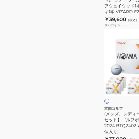
アウェイウッド1
ィ1本 VIZARD EZ
￥39,600
（税込）
360
ポイント
(メ
ン
ズ、
レ
デ
ィ
ー
ホ
ス)
ワ
イ
【10
ト
ト
ダ
ー
本間ゴルフ
(メンズ、レディー
ス
セット】ゴルフボー
セ
2024 BTQ2402
ッ
個入り)
ト】