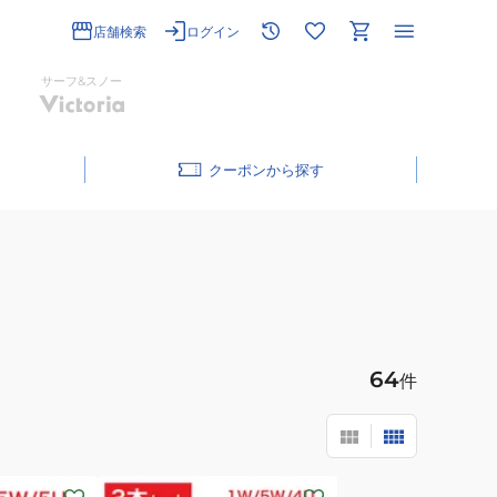
店舗検索
ログイン
サーフ&スノー
クーポン
64
件