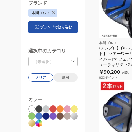
ル
ブランド
フ
本間ゴルフ
ボ
ー
ブランドで絞り込む
ル
D1
ス
本間ゴルフ
(メンズ)【ゴル
ピ
選択中のカテゴリ
ト】 ツアーワール
ン
イバー1本 フェア
（未選択）
D1
ユーティリティ2本 
ス
￥90,200
（税込）
クリア
適用
ピ
820
ポイント
ー
ド
カラー
モ
ン
ス
タ
ー