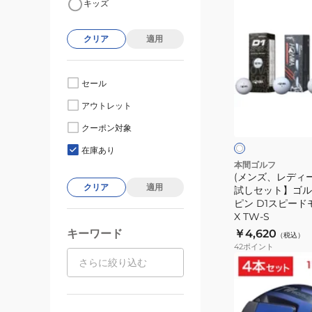
キッズ
ン
ズ、
クリア
適用
レ
デ
ィ
セール
ー
ホ
アウトレット
ス)
ワ
イ
【1
クーポン対象
ト
ダ
在庫あり
ー
本間ゴルフ
(メンズ、レディー
ス
クリア
適用
試しセット】ゴル
お
ピン D1スピード
試
X TW-S
し
キーワード
￥4,620
（税込）
セ
42
ポイント
ッ
ト】
ゴ