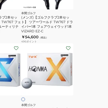
本間ゴルフ
ラブ2本セッ
(メンズ)【ゴルフクラブ2本セッ
TW767 フェ
ト】 ツアーワールド TW767 ドラ
 ユーティリテ
イバー1本 フェアウェイウッド1本
C
VIZARD EZ-C
￥54,600
（税込）
496
ポイント
(メ
ン
ズ、
レ
デ
ィ
ー
ホ
ス)
ワ
ゴ
ル
フ
本間ゴルフ