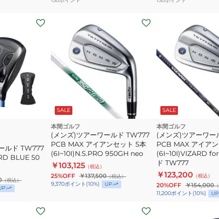
ル
ゴ
TW-
ル
S
フ
2024
ボ
BTQ2403
ー
WH
ル
ダ
TW-
ー
X
ス
2024
SALE
SALE
(60
BTQ2402
個
WH
本間ゴルフ
本間ゴルフ
(メンズ)ツアーワールド TW777
(メンズ)ツアーワール
入
ダ
PCB MAX アイアンセット 5本
PCB MAX アイア
ールド TW777
り)
ー
(6I~10I)N.S.PRO 950GH neo
(6I~10I)VIZARD
D BLUE 50
ス
ド TW777
￥103,125
（税込）
(60
￥123,200
25%OFF
￥137,500
（税込）
（税込）
0
（税込）
個
9,370
ポイント
(
10
%)
UP
20%OFF
￥154,000
（
UP
11,200
ポイント
(
10
%)
UP
入
(メ
(メ
り)
ン
ン