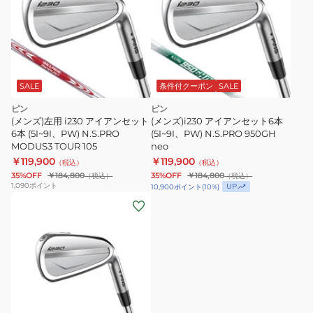
SALE
条件付クーポン
SALE
ピン
ピン
(メンズ)左用 i230 アイアンセット
(メンズ)i230 アイアンセット6本
6本 (5I~9I、PW) N.S.PRO
(5I~9I、PW) N.S.PRO 950GH
MODUS3 TOUR 105
neo
￥119,900
￥119,900
（税込）
（税込）
35%OFF
￥184,800
35%OFF
￥184,800
（税込）
（税込）
1,090
ポイント
UP
10,900
ポイント
(
10
%)
(メ
ン
ズ)i230
ア
イ
ア
ン