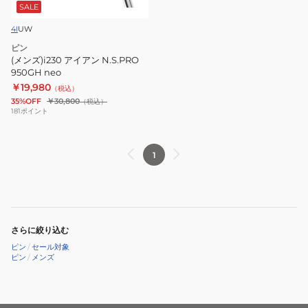
N.S.PRO
SALE
950GH
4I
UW
neo
ピン
(メンズ)i230 アイアン N.S.PRO
950GH neo
￥19,980
（税込）
35%OFF
￥30,800
（税込）
181
ポイント
1
さらに絞り込む
ピン
/
セール対象
ピン
/
メンズ