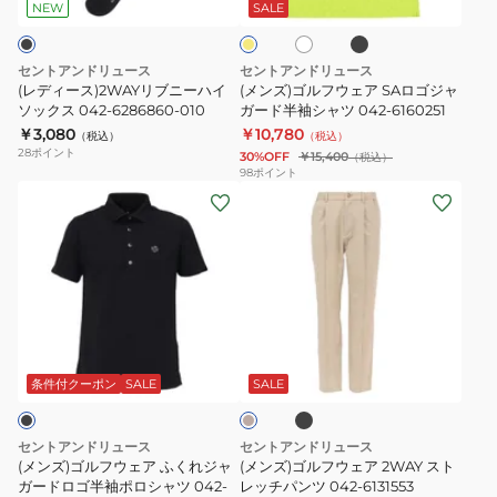
010
ッ
ニ
ェ
イ
ロ
NEW
SALE
ク
ト
ー
ー
ア
ハ
SA
セントアンドリュース
セントアンドリュース
イ
ロ
(レディース)2WAYリブニーハイ
(メンズ)ゴルフウェア SAロゴジャ
ソ
ソックス 042-6286860-010
ゴ
ガード半袖シャツ 042-6160251
￥3,080
￥10,780
ッ
ジ
（税込）
（税込）
28
ポイント
30%OFF
￥15,400
（税込）
ク
ャ
98
ポイント
ス
ガ
(メ
(メ
042-
ー
ン
ン
6286860-
ド
ズ)
ズ)
010
半
ゴ
ゴ
袖
ル
ル
シ
フ
フ
ブ
ベ
ャ
ウ
ウ
ラ
ー
ツ
ッ
ェ
ェ
ジ
条件付クーポン
SALE
SALE
ク
ュ
042-
ア
ア
6160251
ふ
2WAY
セントアンドリュース
セントアンドリュース
く
ス
(メンズ)ゴルフウェア ふくれジャ
(メンズ)ゴルフウェア 2WAY スト
れ
ガードロゴ半袖ポロシャツ 042-
ト
レッチパンツ 042-6131553