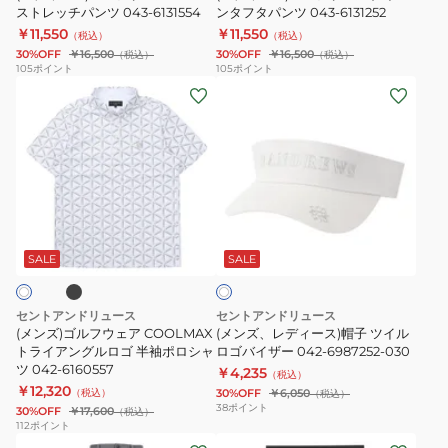
2WAY
ストレッチパンツ 043-6131554
ナ
ンタフタパンツ 043-6131252
6160352
ツ
￥11,550
￥11,550
ス
イ
（税込）
（税込）
043-
30%OFF
￥16,500
30%OFF
￥16,500
（税込）
（税込）
ト
ロ
6160558-
105
ポイント
105
ポイント
レ
ン
(メ
(メ
030
ッ
タ
ン
ン
チ
フ
ズ)
ズ、
パ
タ
ゴ
レ
ン
パ
ル
デ
ツ
ン
フ
ィ
ブ
ホ
043-
ツ
ウ
ー
ワ
6131554
043-
ェ
ス)
SALE
SALE
イ
6131252
ト
ア
帽
COOLMAX
子
セントアンドリュース
セントアンドリュース
ト
ツ
(メンズ)ゴルフウェア COOLMAX
(メンズ、レディース)帽子 ツイル
ラ
トライアングルロゴ 半袖ポロシャ
イ
ロゴバイザー 042-6987252-030
ツ 042-6160557
￥4,235
イ
ル
（税込）
￥12,320
（税込）
30%OFF
￥6,050
（税込）
ア
ロ
38
ポイント
30%OFF
￥17,600
（税込）
ン
ゴ
112
ポイント
(メ
(メ