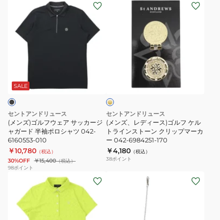
(メ
(メ
防
ー
6160253
5272053-
ン
ン
風
042-
040
ズ)
ズ、
ボ
5984854
ゴ
レ
ン
ル
デ
デ
フ
ィ
ィ
ゴ
ウ
ー
ン
ー
ェ
ス)
グ
ル
SALE
ド
ア
ゴ
ブ
サ
ル
ル
セントアンドリュース
セントアンドリュース
ッ
フ
ゾ
(メンズ)ゴルフウェア サッカージ
(メンズ、レディース)ゴルフ ケル
カ
ャガード 半袖ポロシャツ 042-
ケ
トラインストーン クリップマーカ
ン
6160553-010
ー 042-6984251-170
ー
ル
043-
￥10,780
￥4,180
（税込）
（税込）
ジ
ト
5220052
38
ポイント
30%OFF
￥15,400
（税込）
ャ
ラ
98
ポイント
(レ
(メ
ガ
イ
デ
ン
ー
ン
ィ
ズ、
ド
ス
ー
レ
半
ト