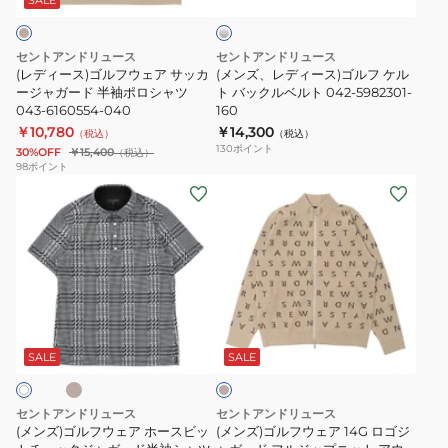
5281001-
バ
043-
ー
ウ
ゴ
010
6167552-
ェ
ル
140
セントアンドリュース
セントアンドリュース
ア
フ
(レディース)ゴルフウェア サッカ
(メンズ、レディース)ゴルフ ケル
サ
ージャガード 半袖ポロシャツ
ケ
ト バックルベルト 042-5982301-
043-6160554-040
160
ッ
ル
￥10,780
￥14,300
（税込）
（税込）
カ
ト
130
ポイント
30%OFF
￥15,400
（税込）
ー
バ
98
ポイント
(メ
(メ
ジ
ッ
ン
ン
ャ
ク
ズ)
ズ)
ガ
ル
ゴ
ゴ
ー
ベ
ル
ル
ド
ル
フ
フ
半
ト
ベ
ベ
ウ
ウ
袖
042-
ー
ェ
ェ
ポ
5982301-
ジ
SALE
SALE
ュ
ア
ア
ロ
160
ホ
14G
シ
セントアンドリュース
セントアンドリュース
ー
ロ
ャ
(メンズ)ゴルフウェア ホースビッ
(メンズ)ゴルフウェア 14G ロゴジ