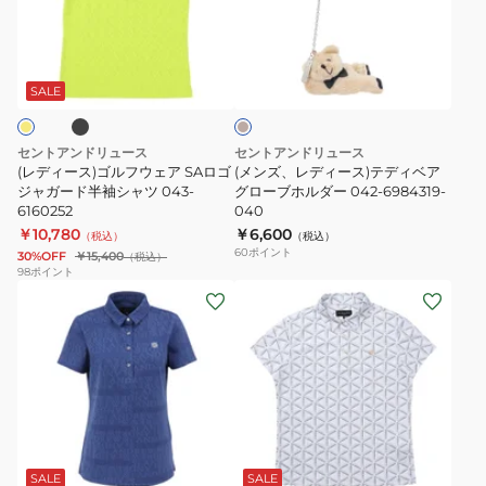
ス)
デ
袖
ー
ゴ
ィ
ポ
ン
ブ
ベ
ル
ー
ロ
ク
ー
フ
ス)
シ
リ
ジ
SALE
ュ
ウ
テ
ャ
ッ
ェ
デ
ツ
プ
セントアンドリュース
セントアンドリュース
ア
ィ
042-
マ
(レディース)ゴルフウェア SAロゴ
(メンズ、レディース)テディベア
SA
ジャガード半袖シャツ 043-
ベ
グローブホルダー 042-6984319-
6160553-
ー
6160252
040
ロ
ア
010
カ
￥10,780
￥6,600
（税込）
（税込）
ゴ
グ
ー
60
ポイント
30%OFF
￥15,400
（税込）
ジ
ロ
042-
98
ポイント
(レ
(レ
ャ
ー
6984251-
デ
デ
ガ
ブ
170
ィ
ィ
ー
ホ
ー
ー
ド
ル
ス)
ス)
半
ダ
ゴ
ゴ
袖
ー
ブ
ホ
ル
ル
シ
042-
ワ
フ
フ
ャ
6984319-
SALE
SALE
イ