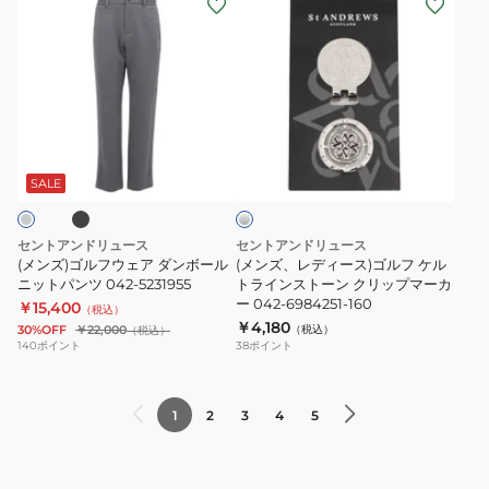
グ
バ
ン
ン
ル
イ
ズ)
ズ、
ロ
ザ
ゴ
レ
ゴ
ー
ル
デ
半
042-
フ
ィ
袖
6987252-
ブ
シ
ウ
ー
ポ
030
ル
ェ
ス)
ロ
バ
SALE
ー
ア
ゴ
シ
ダ
ル
ャ
セントアンドリュース
セントアンドリュース
ン
フ
ツ
(メンズ)ゴルフウェア ダンボール
(メンズ、レディース)ゴルフ ケル
ボ
ニットパンツ 042-5231955
ケ
トラインストーン クリップマーカ
042-
ー 042-6984251-160
￥15,400
ー
ル
（税込）
6160557
￥4,180
30%OFF
￥22,000
（税込）
（税込）
ル
ト
140
ポイント
38
ポイント
ニ
ラ
ッ
イ
ト
ン
1
2
3
4
5
パ
ス
ン
ト