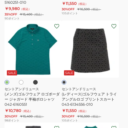
5160251-010
￥11,550
ジ
レ
（税込）
￥9,980
（税込）
30%OFF
￥16,500
（税込）
ャ
ッ
105
ポイント
35%OFF
￥15,400
（税込）
ガ
チ
90
ポイント
(メ
(レ
ー
パ
ン
デ
ド
ン
ズ)
ィ
ロ
ツ
ゴ
ー
ゴ
042-
ル
ス)
半
6131553
フ
ゴ
袖
ブ
ホ
ブ
ウ
ル
ポ
ラ
ラ
ッ
ェ
フ
ロ
ッ
SALE
SALE
ク
ク
ア
ウ
シ
ロ
ェ
ャ
セントアンドリュース
セントアンドリュース
ゴ
ア
ツ
(メンズ)ゴルフウェア ロゴボーダ
(レディース)ゴルフウェア トライ
ボ
ー ジャガード 半袖ポロシャツ
ト
アングルロゴ プリントスカート
042-
042-6160551
043-6134556-010
ー
ラ
5160251-
￥10,780
￥11,550
（税込）
（税込）
ダ
イ
010
30%OFF
￥15,400
30%OFF
￥16,500
（税込）
（税込）
ー
ア
98
ポイント
105
ポイント
(メ
(レ
ジ
ン