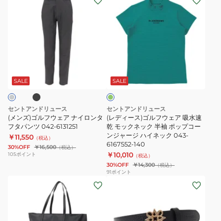
ン
デ
ャ
グ
ズ)
ィ
ガ
ル
ゴ
ー
ー
ロ
ル
ス)
ド
ゴ
フ
ゴ
半
プ
ブ
グ
ウ
ル
袖
リ
リ
ェ
フ
ポ
ン
ー
SALE
SALE
ン
ア
ウ
ロ
ト
ナ
ェ
シ
ス
セントアンドリュース
セントアンドリュース
イ
ア
ャ
カ
(メンズ)ゴルフウェア ナイロンタ
(レディース)ゴルフウェア 吸水速
ロ
フタパンツ 042-6131251
吸
乾 モックネック 半袖 ポップコー
ツ
ー
ンジャージ ハイネック 043-
￥11,550
ン
水
（税込）
042-
ト
6167552-140
30%OFF
￥16,500
（税込）
タ
速
6160551
043-
￥10,010
105
ポイント
（税込）
フ
乾
6134556-
30%OFF
￥14,300
（税込）
91
ポイント
タ
モ
010
(メ
(レ
パ
ッ
ン
デ
ン
ク
ズ、
ィ
ツ
ネ
レ
ー