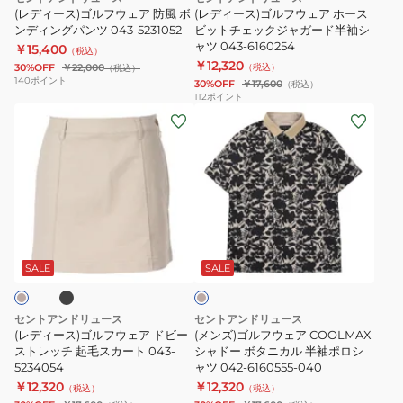
ア
ア
6981251-
カ
(レディース)ゴルフウェア 防風 ボ
(レディース)ゴルフウェア ホース
防
ンディングパンツ 043-5231052
ホ
ビットチェックジャガード半袖シ
010
ー
ャツ 043-6160254
￥15,400
風
ー
（税込）
ト
￥12,320
30%OFF
￥22,000
（税込）
（税込）
ボ
ス
043-
140
ポイント
30%OFF
￥17,600
（税込）
ン
ビ
6134556-
112
ポイント
(レ
(メ
デ
ッ
040
デ
ン
ィ
ト
ィ
ズ)
ン
チ
ー
ゴ
グ
ェ
ス)
ル
パ
ッ
ゴ
フ
ン
ク
ブ
ベ
ル
ウ
ツ
ジ
ー
フ
ェ
043-
ャ
ジ
SALE
SALE
ュ
ウ
ア
5231052
ガ
ェ
COOLMAX
ー
セントアンドリュース
セントアンドリュース
ア
シ
ド
(レディース)ゴルフウェア ドビー
(メンズ)ゴルフウェア COOLMAX
ド
ストレッチ 起毛スカート 043-
ャ
シャドー ボタニカル 半袖ポロシ
半
5234054
ャツ 042-6160555-040
ビ
ド
袖
￥12,320
￥12,320
（税込）
（税込）
ー
ー
シ