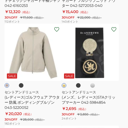
ス
トチェックジャガード半袖シャツ
ゴ
ャガード フルジップニット アウ
ツ
042-6160253
ター 042-5272053-040
ビ
ジ
043-
￥12,320
￥15,400
（税込）
（税込）
ッ
ャ
6160554-
30%OFF
￥17,600
30%OFF
￥22,000
（税込）
（税込）
ト
ガ
040
112
ポイント
140
ポイント
(レ
(メ
チ
ー
デ
ン
ェ
ド
ィ
ズ、
ッ
フ
ー
レ
ク
ル
ス)
デ
ジ
ジ
ゴ
ィ
ャ
ッ
ブ
ブ
シ
ゴ
ル
ー
ガ
プ
ラ
ル
ー
ッ
バ
フ
ス)STA
ー
ニ
ル
SALE
SALE
ク
ー
ド
ウ
ク
ド
ッ
ェ
リ
半
ト
セントアンドリュース
セントアンドリュース
ア
ッ
袖
ア
(レディース)ゴルフウェア アウタ
(メンズ、レディース)STAクリッ
ア
ー 防風 ボンディングブルゾン
プ
プマーカー 042-5984854
シ
ウ
043-5220052
￥2,695
ウ
マ
（税込）
ャ
タ
￥20,020
（税込）
30%OFF
￥3,850
（税込）
タ
ー
ツ
ー
24
ポイント
30%OFF
￥28,600
（税込）
ー
カ
042-
042-
182
ポイント