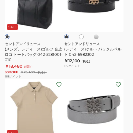
042-
ッ
デ
ス)
6131251
ク
ィ
ケ
半
シ
ホ
ブ
ー
ル
ル
ワ
袖
ラ
バ
ス)
ト
イ
ッ
SALE
ポ
ー
ト
ク
ゴ
バ
ッ
ル
ッ
プ
セントアンドリュース
セントアンドリュース
フ
ク
(メンズ、レディース)ゴルフ 合皮
(レディース)ケルト バックルベル
コ
合
ロゴ トートバッグ 042-5281001-
ル
ト 042-6982302
ー
010
￥12,100
皮
ベ
（税込）
ン
￥18,480
110
ポイント
（税込）
ロ
ル
ジ
30%OFF
￥26,400
（税込）
ゴ
ト
168
ポイント
ャ
(レ
(メ
ト
042-
ー
デ
ン
ー
6982302
ジ
ィ
ズ、
ト
ハ
ー
レ
バ
イ
ス)
デ
ッ
ネ
ゴ
ィ
グ
ッ
シ
ル
ー
042-
ル
ク
フ
ス)
SALE