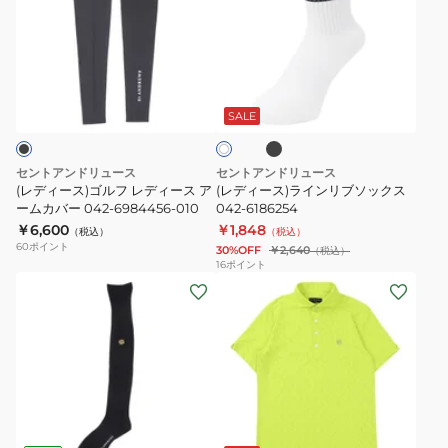
ー
ー
プ
コ
ス)
ス)
リ
ー
ゴ
ラ
ン
ン
ブ
ホ
ル
イ
ト
ジ
ラ
ワ
ッ
フ
ン
シ
ャ
SALE
イ
ク
ト
レ
リ
ョ
ー
デ
ブ
ー
ジ
セントアンドリュース
セントアンドリュース
ィ
ソ
ト
半
(レディース)ゴルフ レディース ア
(レディース)ラインリブソックス
ー
ームカバー 042-6984456-010
ッ
042-6186254
パ
袖
￥6,600
￥1,848
ス
ク
（税込）
（税込）
ン
ハ
60
ポイント
30%OFF
￥2,640
（税込）
ア
ス
ツ
イ
16
ポイント
ー
042-
042-
(レ
ネ
(メ
ム
6186254
6132555-
デ
ッ
ン
カ
040
ィ
ク
ズ)
バ
ー
042-
ゴ
ー
ス)2WAY
6167551-
ル
042-
リ
140
フ
ブ
ホ
イ
6984456-
ブ
ウ
ラ
ワ
エ