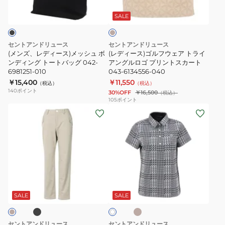
ベ
ー
ル
ハ
袖
ー
ス)
フ
イ
ポ
ジ
SALE
ュ
メ
ウ
ネ
ロ
ッ
ェ
ッ
シ
セントアンドリュース
セントアンドリュース
シ
ア
ク
ャ
(メンズ、レディース)メッシュ ボ
(レディース)ゴルフウェア トライ
ュ
ンディング トートバッグ 042-
ト
アングルロゴ プリントスカート
042-
ツ
6981251-010
043-6134556-040
ボ
ラ
6167351
043-
￥15,400
￥11,550
（税込）
（税込）
ン
イ
6160554-
140
ポイント
30%OFF
￥16,500
（税込）
デ
ア
030
105
ポイント
(レ
(レ
ィ
ン
デ
デ
ン
グ
ィ
ィ
グ
ル
ー
ー
ト
ロ
ス)
ス)
ー
ゴ
ゴ
ゴ
ト
プ
ブ
ベ
ホ
ル
ル
バ
リ
ー
ワ
ジ
フ
フ
ッ
ン
SALE
SALE
イ
ュ
ト
ウ
ウ
グ
ト
ェ
ェ
042-
ス
セントアンドリュース
セントアンドリュース