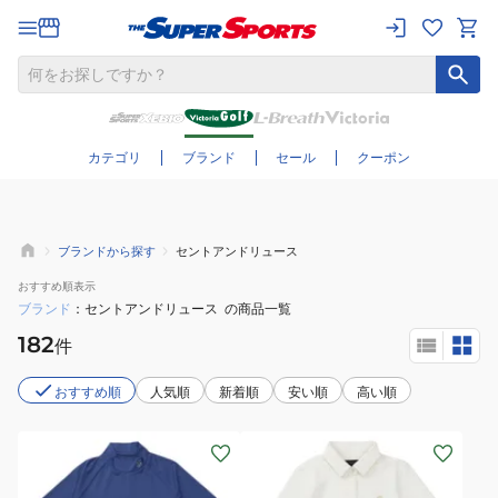
さらに絞り込む
カテゴリ
ブランド
セール
クーポン
ブランドから探す
セントアンドリュース
おすすめ
順表示
ブランド
セントアンドリュース
の商品一覧
182
件
おすすめ順
人気順
新着順
安い順
高い順
(メ
(レ
ン
デ