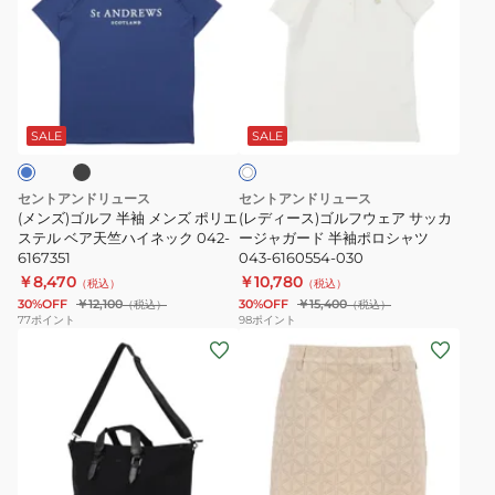
ズ)
ィ
ゴ
ー
ル
ス)
フ
ゴ
ブ
ホ
半
ル
ワ
袖
フ
SALE
SALE
イ
ト
メ
ウ
ン
ェ
セントアンドリュース
セントアンドリュース
ズ
ア
(メンズ)ゴルフ 半袖 メンズ ポリエ
(レディース)ゴルフウェア サッカ
ポ
ステル ベア天竺ハイネック 042-
サ
ージャガード 半袖ポロシャツ
6167351
043-6160554-030
リ
ッ
￥8,470
￥10,780
（税込）
（税込）
エ
カ
30%OFF
￥12,100
30%OFF
￥15,400
（税込）
（税込）
ス
ー
77
ポイント
98
ポイント
(メ
(レ
テ
ジ
ン
デ
ル
ャ
ズ、
ィ
ベ
ガ
レ
ー
ア
ー
デ
ス)
天
ド
ィ
ゴ
竺
半