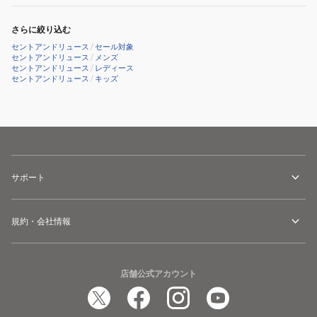
ツ
ー
042-
ン
さらに絞り込む
5231955
ク
セントアンドリュース
/
セール対象
リ
セントアンドリュース
/
メンズ
セントアンドリュース
/
レディース
ッ
セントアンドリュース
/
キッズ
プ
マ
ー
カ
ー
042-
サポート
6984251-
160
規約・会社情報
店舗公式アカウント