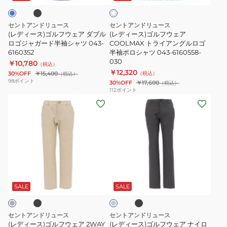
ト
ウ
ウ
ツ
040
ェ
ェ
043-
セントアンドリュース
セントアンドリュース
ア
ア
6160252
(レディース)ゴルフウェア ダブル
(レディース)ゴルフウェア
ダ
ロゴジャガード半袖シャツ 043-
COOLMAX
COOLMAX トライアングルロゴ
6160352
半袖ポロシャツ 043-6160558-
ブ
ト
030
￥10,780
（税込）
ル
ラ
￥12,320
30%OFF
￥15,400
（税込）
（税込）
ロ
イ
98
ポイント
30%OFF
￥17,600
（税込）
112
ポイント
ゴ
ア
(レ
(レ
ジ
ン
デ
デ
ャ
グ
ィ
ィ
ガ
ル
ー
ー
ー
ロ
ス)
ス)
ド
ゴ
ゴ
ゴ
半
半
ブ
ブ
グ
ル
ル
ラ
袖
袖
レ
ッ
フ
フ
ー
SALE
SALE
シ
ポ
ク
ウ
ウ
ャ
ロ
ェ
ェ
ツ
シ
セントアンドリュース
セントアンドリュース
ア
ア
(レディース)ゴルフウェア 2WAY
(レディース)ゴルフウェア ナイロ
043-
ャ