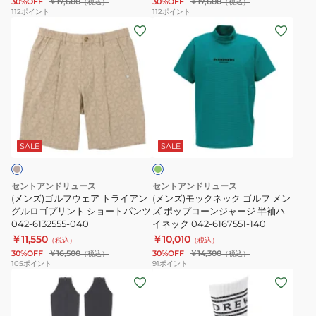
30%OFF
￥17,600
30%OFF
￥17,600
（税込）
（税込）
ス
ボ
ャ
112
ポイント
112
ポイント
(メ
(メ
ト
タ
ツ
ン
ン
レ
ニ
043-
ズ)
ズ)
ッ
カ
6160254
ゴ
モ
チ
ル
ル
ッ
起
半
フ
ク
毛
袖
グ
ウ
ネ
ス
ポ
リ
ェ
ッ
カ
ロ
ー
SALE
SALE
ン
ア
ク
ー
シ
ト
ゴ
ト
ャ
セントアンドリュース
セントアンドリュース
ラ
ル
043-
ツ
(メンズ)ゴルフウェア トライアン
(メンズ)モックネック ゴルフ メン
イ
グルロゴプリント ショートパンツ
フ
ズ ポップコーンジャージ 半袖ハ
5234054
042-
042-6132555-040
イネック 042-6167551-140
ア
メ
6160555-
￥11,550
￥10,010
（税込）
（税込）
ン
ン
040
30%OFF
￥16,500
30%OFF
￥14,300
（税込）
（税込）
グ
ズ
105
ポイント
91
ポイント
(レ
(レ
ル
ポ
デ
デ
ロ
ッ
ィ
ィ
ゴ
プ