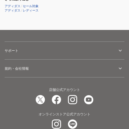
ー
アディダス
/
セール対象
360
アディダス
/
レディース
24
ボ
ア
IF0264
IF0265
サポート
規約・会社情報
店舗公式アカウント
オンラインストア公式アカウント