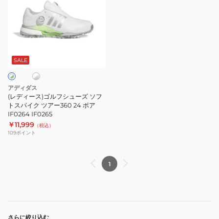
ィ
ー
ス)
ゴ
ホ
ル
フ
SALE
シ
ュ
アディダス
ー
(レディース)ゴルフシューズ ソフ
ズ
トスパイク ツアー360 24 ボア
IF0264 IF0265
ソ
￥11,999
（税込）
フ
109
ポイント
ト
ス
パ
1
イ
ク
ツ
ア
さらに絞り込む