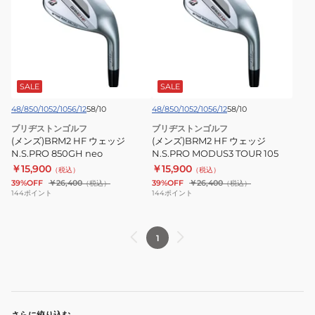
ズ)BRM2
ズ)BRM2
HF
HF
ウ
ウ
ェ
ェ
ッ
ッ
ジ
ジ
SALE
SALE
N.S.PRO
N.S.PRO
48/8
50/10
52/10
56/12
58/10
48/8
50/10
52/10
56/12
58/10
850GH
MODUS3
ブリヂストンゴルフ
ブリヂストンゴルフ
neo
TOUR
(メンズ)BRM2 HF ウェッジ
(メンズ)BRM2 HF ウェッジ
105
N.S.PRO 850GH neo
N.S.PRO MODUS3 TOUR 105
￥15,900
￥15,900
（税込）
（税込）
39%OFF
￥26,400
39%OFF
￥26,400
（税込）
（税込）
144
ポイント
144
ポイント
1
さらに絞り込む