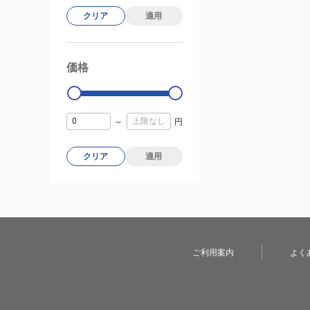
クリア
適用
価格
99000
0
～
円
クリア
適用
ご利用案内
よく