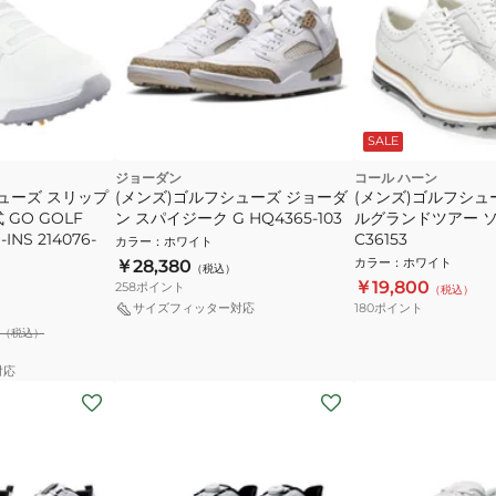
SALE
ジョーダン
コール ハーン
ューズ スリップ
(メンズ)ゴルフシューズ ジョーダ
(メンズ)ゴルフシュ
GO GOLF
ン スパイジーク G HQ4365-103
ルグランドツアー 
-INS 214076-
C36153
カラー
：
ホワイト
カラー
：
ホワイト
￥28,380
（税込）
￥19,800
258
ポイント
（税込）
180
ポイント
サイズフィッター対応
（税込）
対応