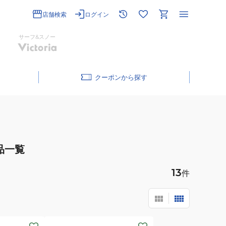
店舗検索
ログイン
サーフ&スノー
クーポン
品一覧
13
件