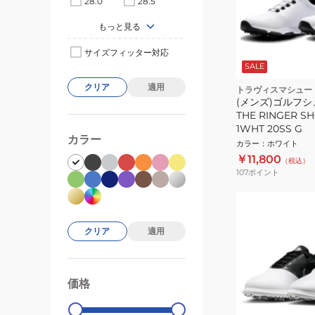
28.0
28.5
もっと見る
サイズフィッター対応
SALE
クリア
適用
トラヴィスマシュー
(メンズ)ゴルフシュ
THE RINGER SH
1WHT 20SS G
カラー
カラー
：
ホワイト
￥11,800
（税込）
107
ポイント
クリア
適用
価格
99000
0