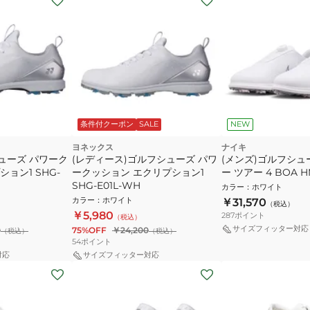
条件付クーポン
SALE
NEW
ヨネックス
ナイキ
ューズ パワーク
(レディース)ゴルフシューズ パワ
(メンズ)ゴルフシュ
ョン1 SHG-
ークッション エクリプション1
ー ツアー 4 BOA HM
SHG-E01L-WH
カラー
：
ホワイト
カラー
：
ホワイト
￥31,570
（税込）
￥5,980
287
ポイント
（税込）
サイズフィッター対応
0
75%OFF
￥24,200
（税込）
（税込）
54
ポイント
対応
サイズフィッター対応