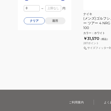
～
円
ナイキ
(メンズ)ゴルフシ
クリア
適用
ー ツアー 4 NRG 
100
カラー
：
ホワイト
￥31,570
（税込）
287
ポイント
サイズフィッター
ご利用案内
よく