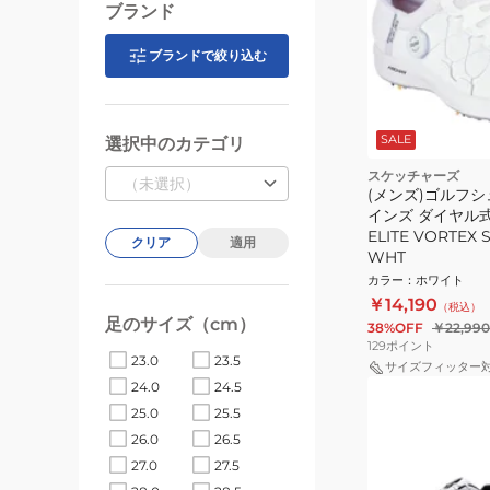
ブランド
ブランドで絞り込む
SALE
選択中のカテゴリ
スケッチャーズ
（未選択）
(メンズ)ゴルフシ
インズ ダイヤル式 
ELITE VORTEX S
クリア
適用
WHT
カラー
：
ホワイト
￥14,190
（税込）
足のサイズ（cm）
38%OFF
￥22,990
129
ポイント
23.0
23.5
サイズフィッター
24.0
24.5
25.0
25.5
26.0
26.5
27.0
27.5