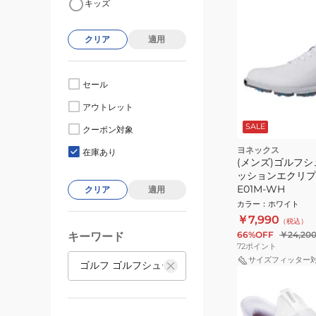
キッズ
クリア
適用
セール
アウトレット
SALE
クーポン対象
ヨネックス
在庫あり
(メンズ)ゴルフシ
ッションエクリプシ
E01M-WH
クリア
適用
カラー
：
ホワイト
￥7,990
（税込）
66%OFF
￥24,20
キーワード
72
ポイント
サイズフィッター