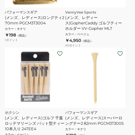
パフォーマンスギア
VannyVee Sports
(メンズ、レディース)ロングティ2
(メンズ、レディー
70mm PGCM3T3004
ス)GopherCaddy ゴルフティー
ホルダー VV-Gopher MLT
カラー
：
キナリ
￥198
カラー
：
ベージュ
（税込）
￥4,950
1
ポイント
（税込）
45
ポイント
ホクシン
パフォーマンスギア
(メンズ、レディース)ゴルフ 千葉
(メンズ、レディース)スーパーロ
ロッテマリーンズ バット型ティー
ングテー2 82mm PGCM3T3005
10本入り 24TEE4
カラー
：
キナリ
カラー
：
ベージュ