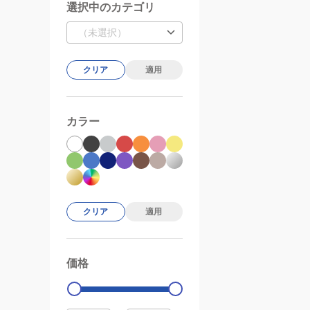
選択中のカテゴリ
（未選択）
クリア
適用
カラー
クリア
適用
価格
99000
0