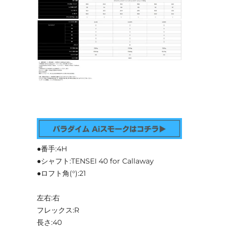
●番手:4H
●シャフト:TENSEI 40 for Callaway
●ロフト角(°):21
左右:右
フレックス:R
長さ:40