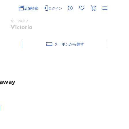
店舗検索
ログイン
サーフ&スノー
クーポン
away