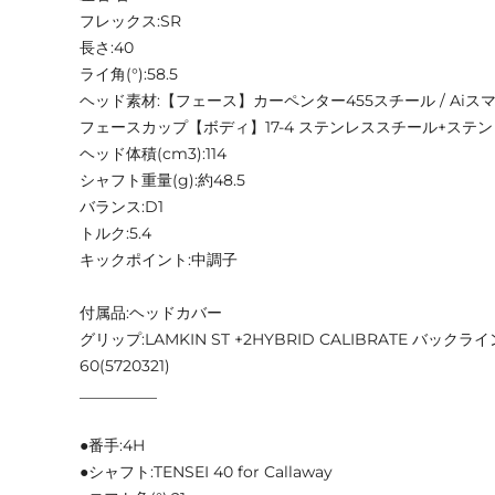
フレックス:SR
長さ:40
ライ角(°):58.5
ヘッド素材:【フェース】カーペンター455スチール / Aiス
フェースカップ【ボディ】17-4 ステンレススチール+ステ
ヘッド体積(cm3):114
シャフト重量(g):約48.5
バランス:D1
トルク:5.4
キックポイント:中調子
付属品:ヘッドカバー
グリップ:LAMKIN ST +2HYBRID CALIBRATE バックラ
60(5720321)
__________
●番手:4H
●シャフト:TENSEI 40 for Callaway