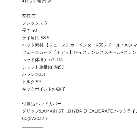
●ロフト角(°):21
左右:右
フレックス:S
長さ:40
ライ角(°):58.5
ヘッド素材:【フェース】カーペンター455スチール / Aiス
フェースカップ【ボディ】17-4 ステンレススチール+ステ
ヘッド体積(cm3):114
シャフト重量(g):約50
バランス:D1
トルク:5.3
キックポイント:中調子
付属品:ヘッドカバー
グリップ:LAMKIN ST +2HYBRID CALIBRATE バックラ
60(5720321)
__________