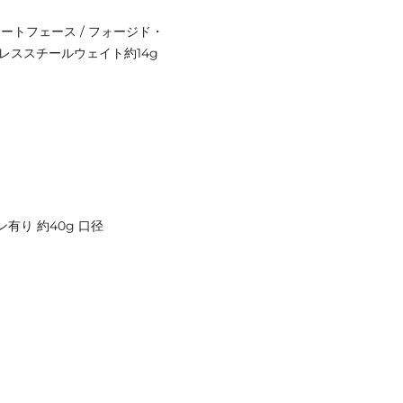
マートフェース / フォージド・
ンレススチールウェイト約14g
イン有り 約40g 口径