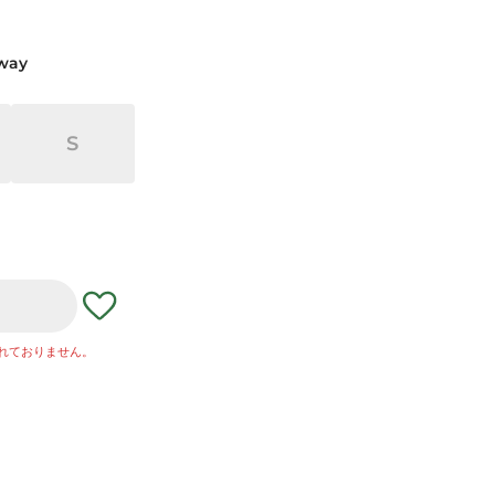
away
S
れておりません。