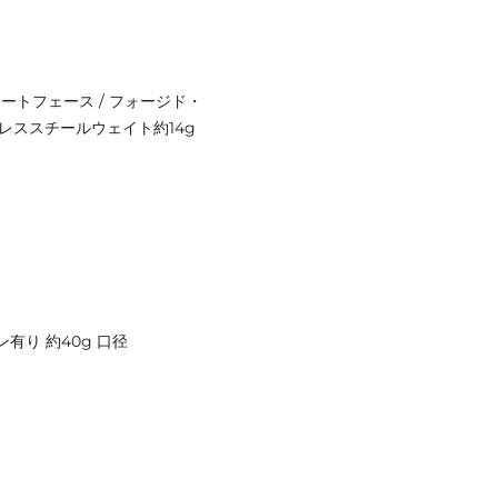
マートフェース / フォージド・
ンレススチールウェイト約14g
イン有り 約40g 口径