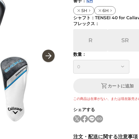
番手
：
4H
5H
6H
シャフト
：
TENSEI 40 for Call
フレックス
：
R
SR
数量：
カートに追加
この商品は在庫がない、または現在販売さ
シェアする
注文・配送に関する注意事項