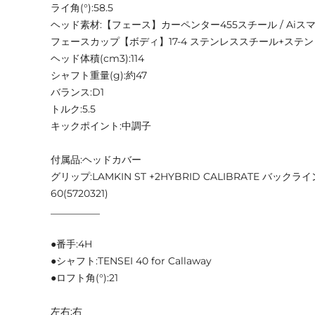
ライ角(°):58.5
ヘッド素材:【フェース】カーペンター455スチール / Aiス
フェースカップ【ボディ】17-4 ステンレススチール+ステ
ヘッド体積(cm3):114
シャフト重量(g):約47
バランス:D1
トルク:5.5
キックポイント:中調子
付属品:ヘッドカバー
グリップ:LAMKIN ST +2HYBRID CALIBRATE バックラ
60(5720321)
__________
●番手:4H
●シャフト:TENSEI 40 for Callaway
●ロフト角(°):21
左右:右