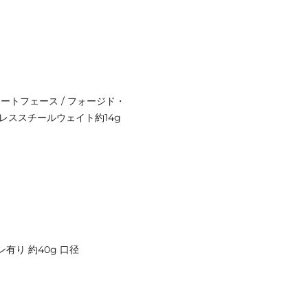
マートフェース / フォージド・
ンレススチールウェイト約14g
イン有り 約40g 口径