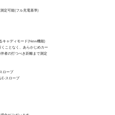
0回測定可能(フル充電基準)
キャディモード(New機能)
で行くことなく、あらかじめカー
同伴者の打つべき距離まで測定
スロープ
E-スロープ
る場合がございます。