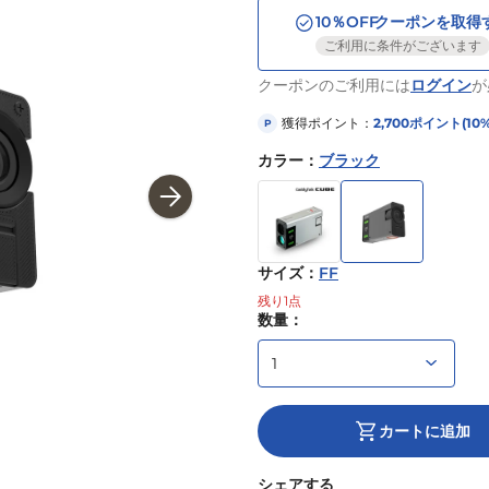
10
％OFF
クーポンを取得
ご利用に条件がございます
クーポンのご利用には
ログイン
が
獲得ポイント：
2,700
ポイント
(10
P
カラー
：
ブラック
サイズ
：
FF
残り
1
点
数量：
カートに追加
シェアする