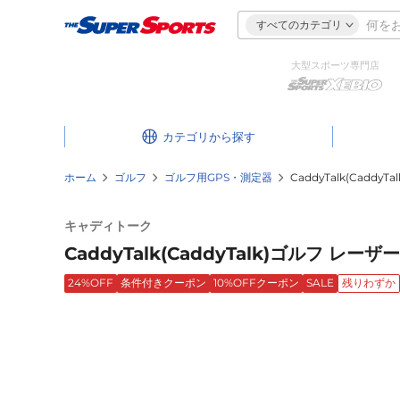
すべてのカテゴリ
大型スポーツ専門店
カテゴリ
ホーム
ゴルフ
ゴルフ用GPS・測定器
CaddyTalk(Caddy
キャディトーク
CaddyTalk(CaddyTalk)ゴルフ レーザ
24%OFF
条件付きクーポン
10%OFFクーポン
SALE
残りわずか