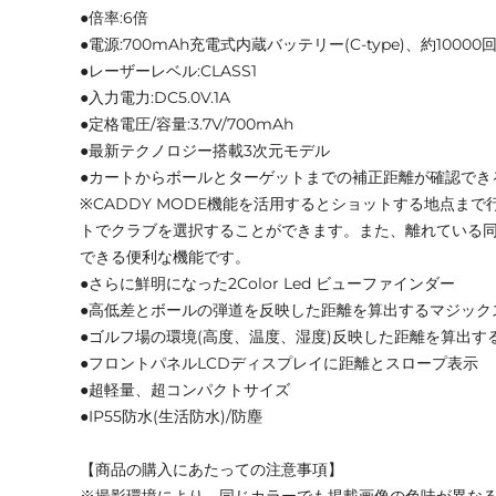
●倍率:6倍
●電源:700mAh充電式内蔵バッテリー(C-type)、約1000
●レーザーレベル:CLASS1
●入力電力:DC5.0V.1A
●定格電圧/容量:3.7V/700mAh
●最新テクノロジー搭載3次元モデル
●カートからボールとターゲットまでの補正距離が確認できる
※CADDY MODE機能を活用するとショットする地点ま
トでクラブを選択することができます。また、離れている
できる便利な機能です。
●さらに鮮明になった2Color Led ビューファインダー
●高低差とボールの弾道を反映した距離を算出するマジック
●ゴルフ場の環境(高度、温度、湿度)反映した距離を算出する
●フロントパネルLCDディスプレイに距離とスロープ表示
●超軽量、超コンパクトサイズ
●IP55防水(生活防水)/防塵
【商品の購入にあたっての注意事項】
※撮影環境により、同じカラーでも掲載画像の色味が異な