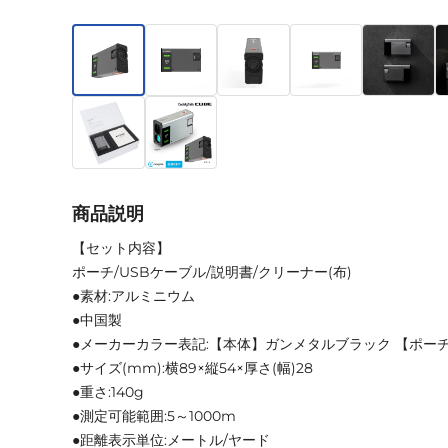
商品説明
【セット内容】
ポーチ/USBケーブル/説明書/クリーナー(布)
●素材:アルミニウム
●中国製
●メーカーカラー表記:【本体】ガンメタルブラック 【ポー
●サイズ(mm):横89×縦54×厚さ(幅)28
●重さ:140g
●測定可能範囲:5～1000m
●距離表示単位:メートル/ヤード