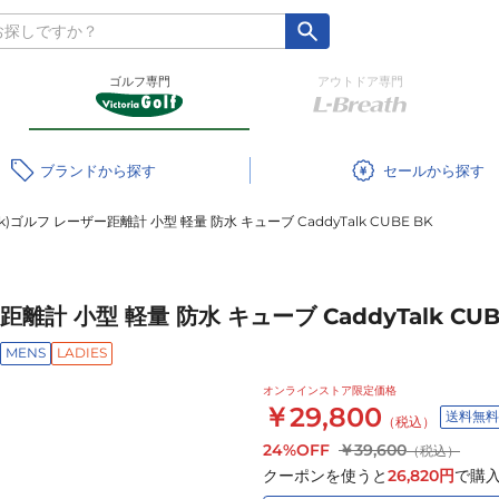
ゴルフ専門
アウトドア専門
ブランド
セール
Talk)ゴルフ レーザー距離計 小型 軽量 防水 キューブ CaddyTalk CUBE BK
ー距離計 小型 軽量 防水 キューブ CaddyTalk CUB
MENS
LADIES
オンラインストア限定価格
￥29,800
送料無料
（税込）
24%OFF
￥39,600
（税込）
クーポンを使うと
26,820
円
で購