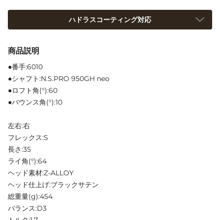
ハドラスコーティング対応
商品説明
●番手:6010
●シャフト:N.S.PRO 950GH neo
●ロフト角(°):60
●バウンス角(°):10
左右:右
フレックス:S
長さ:35
ライ角(°):64
ヘッド素材:Z-ALLOY
ヘッド仕上げ:ブラックサテン
総重量(g):454
バランス:D3
トルク:1.7