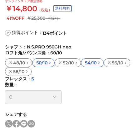
オンラインストア限定価格
￥14,800
送料無料
（税込）
41%OFF
￥25,300
（税込）
獲得ポイント：
134
ポイント
P
シャフト
：
N.S.PRO 950GH neo
ロフト角/バウンス角
：
60/10
48/10
50/10
52/10
54/10
56/10
58/10
フレックス
：
S
数量：
シェアする