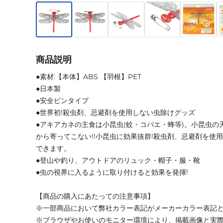
商品説明
●素材:【本体】ABS 【羽根】PET
●日本製
●安全ピンタイプ
●世界初!殺虫剤、忌避剤を使用しない虫除けグッズ
●アキアカネの主食は小昆虫(蚊・コバエ・蜂等)。小昆虫の
から寄ってこない!!小昆虫に効果抜群!殺虫剤、忌避剤を使
できます。
●登山や釣り、アウトドアのリュック・帽子・服・靴
●虫の視界に入るように取り付けると効果を発揮!
【商品の購入にあたっての注意事項】
※一部商品において弊社カラー表記がメーカーカラー表記
※ブラウザやお使いのモニター環境により、掲載画像と実