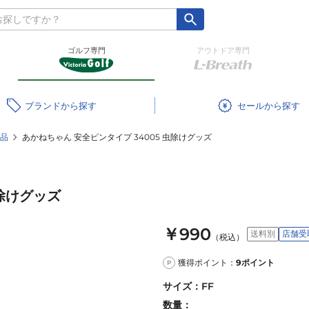
ゴルフ専門
アウトドア専門
ブランド
セール
品
あかねちゃん 安全ピンタイプ 34005 虫除けグッズ
虫除けグッズ
￥990
送料別
店舗受
（税込）
獲得ポイント：
9
ポイント
P
サイズ
：
FF
数量：