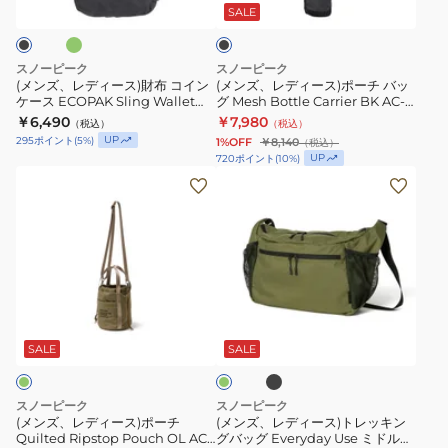
Sacoch
ッ
ス)
ス)
ッ
SALE
ク
NSD-
グ
財
ポ
AC-
Everyday
布
ー
スノーピーク
スノーピーク
25AU004
Use
コ
チ
(メンズ、レディース)財布 コイン
(メンズ、レディース)ポーチ バッ
ケース ECOPAK Sling Wallet
グ Mesh Bottle Carrier BK AC-
サ
イ
バ
One AC-25SU414
25SU409 019
￥6,490
￥7,980
（税込）
（税込）
コ
ン
ッ
UP
295
ポイント
(
5
%)
1%OFF
￥8,140
（税込）
ッ
ケ
グ
UP
720
ポイント
(
10
%)
シ
ー
Mesh
(メ
(メ
ュ
ス
Bottle
ン
ン
One
ECOPAK
Carrier
ズ、
ズ、
AC-
Sling
BK
レ
レ
25SU405
Wallet
AC-
デ
デ
2L
One
25SU409
ィ
ィ
ブ
オ
撥
AC-
019
ー
ー
ラ
リ
水
25SU414
ッ
ス)
ス)
ー
SALE
SALE
ク
ブ
ポ
ト
ー
レ
スノーピーク
スノーピーク
チ
ッ
(メンズ、レディース)ポーチ
(メンズ、レディース)トレッキン
Quilted Ripstop Pouch OL AC-
グバッグ Everyday Use ミドルシ
Quilted
キ