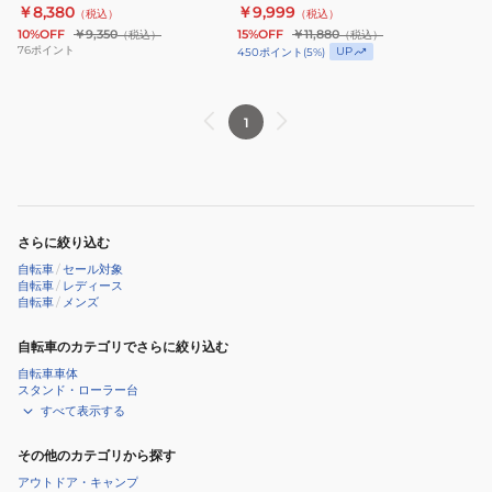
25AU021 066
ョルダーバッグ One AC-
￥8,380
￥9,999
（税込）
（税込）
Ripstop
ン
25SU403
10%OFF
￥9,350
15%OFF
￥11,880
（税込）
（税込）
Pouch
グ
76
ポイント
UP
450
ポイント
(
5
%)
OL
バ
AC-
ッ
1
25AU021
グ
066
Everyday
Use
ミ
ド
さらに絞り込む
ル
自転車
/
セール対象
シ
自転車
/
レディース
自転車
/
メンズ
ョ
ル
自転車のカテゴリでさらに絞り込む
ダ
自転車車体
ー
スタンド・ローラー台
すべて表示する
バ
ッ
その他のカテゴリから探す
グ
アウトドア・キャンプ