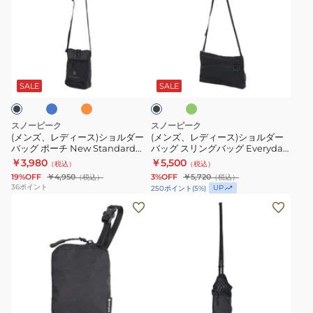
ズ、
ズ、
レ
レ
デ
デ
ィ
ィ
ブ
オ
オ
ブ
ー
ー
レ
リ
ラ
ン
ー
ス)
ス)
ッ
SALE
SALE
ジ
ブ
ク
シ
シ
ョ
ョ
スノーピーク
スノーピーク
ル
ル
(メンズ、レディース)ショルダー
(メンズ、レディース)ショルダー
バッグ ポーチ New Standard
バッグ スリングバッグ Everyday
ダ
ダ
Sacoch NSD-AC-25AU004
Use サコッシュ One AC-
￥3,980
￥5,500
（税込）
（税込）
ー
ー
25SU405 2L 撥水
19%OFF
￥4,950
3%OFF
￥5,720
（税込）
（税込）
バ
バ
36
ポイント
UP
250
ポイント
(
5
%)
ッ
ッ
(メ
(メ
グ
グ
ン
ン
ポ
ス
ズ、
ズ、
ー
リ
レ
レ
チ
ン
デ
デ
New
グ
ィ
ィ
オ
ブ
Standard
バ
ー
ー
ラ