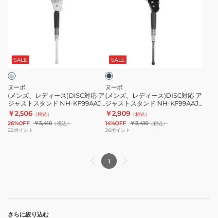
ズ、
ズ、
レ
レ
デ
デ
ィ
ィ
ブ
ー
ー
ラ
ス)DISC
ス)DISC
ッ
SALE
SALE
ク
対
対
応
応
ヌーボ
ヌーボ
ア
ア
(メンズ、レディース)DISC対応 ア
(メンズ、レディース)DISC対応 ア
ジャストスタンド NH-KF99AAJ-
ジャストスタンド NH-KF99AAJ-
ジ
ジ
SL NV
BK NV
￥2,506
￥2,909
（税込）
（税込）
ャ
ャ
26%OFF
￥3,410
14%OFF
￥3,410
（税込）
（税込）
ス
ス
22
ポイント
26
ポイント
ト
ト
ス
ス
1
タ
タ
ン
ン
ド
ド
NH-
NH-
KF99AAJ-
KF99AAJ-
さらに絞り込む