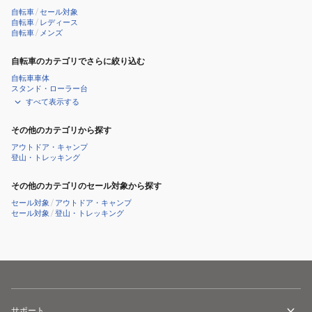
SL
BK
自転車
/
セール対象
NV
NV
自転車
/
レディース
自転車
/
メンズ
自転車のカテゴリでさらに絞り込む
自転車車体
スタンド・ローラー台
すべて表示する
その他のカテゴリから探す
アウトドア・キャンプ
登山・トレッキング
その他のカテゴリのセール対象から探す
セール対象
/
アウトドア・キャンプ
セール対象
/
登山・トレッキング
サポート