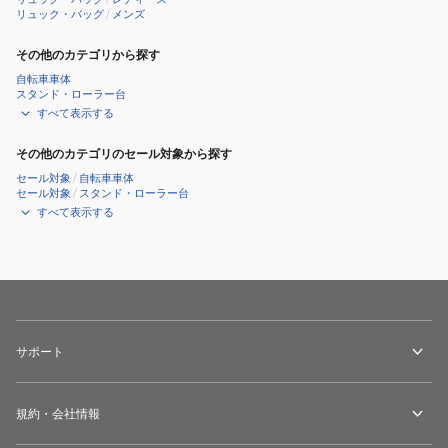
ー
リュック・バッグ
/
メンズ
ス
L1025SI
その他のカテゴリから探す
自転車車体
スタンド・ローラー台
すべて表示する
その他のカテゴリのセール対象から探す
セール対象
/
自転車車体
セール対象
/
スタンド・ローラー台
すべて表示する
サポート
規約・会社情報