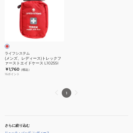
ズ、
レ
デ
ィ
ー
ス)
ト
レ
ライフシステム
ッ
(メンズ、レディース)トレックフ
ァーストエイドケース L1025SI
ク
￥1,760
（税込）
フ
16
ポイント
ァ
ー
ス
1
ト
エ
イ
ド
さらに絞り込む
ケ
リュック・バッグ
/
レディース