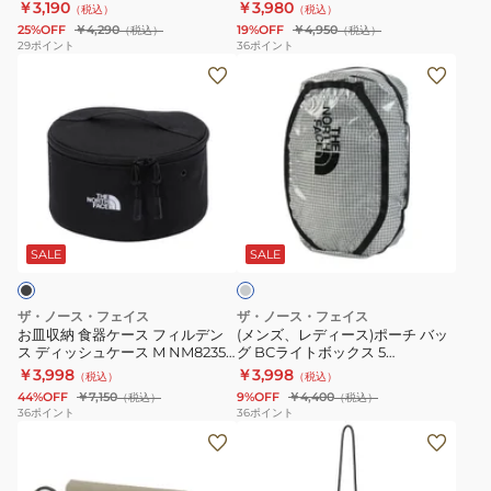
バッグインバッグ マチ付き
サコッシュ ショルダーバッグ 耐
￥3,190
￥3,980
（税込）
（税込）
ル
ー
形
グ
水 軽量
25%OFF
￥4,290
19%OFF
￥4,950
（税込）
（税込）
ビ
チ
L
イ
29
ポイント
36
ポイント
お
(メ
ー
BC
サ
ン
皿
ン
ポ
NM82502
イ
バ
収
ズ、
ー
ミ
ズ
ッ
納
レ
チ
ニ
グ
食
デ
L
シ
長
器
ィ
NN22603
ョ
方
グ
ケ
ー
小
ル
形
レ
ー
ス)
物
ダ
ー
SALE
SALE
ス
ポ
入
ー
フ
ー
れ
サ
ザ・ノース・フェイス
ザ・ノース・フェイス
ィ
チ
バ
コ
お皿収納 食器ケース フィルデン
(メンズ、レディース)ポーチ バッ
ス ディッシュケース M NM82356
グ BCライトボックス 5
ル
バ
ッ
ッ
K
NM82603 MG
￥3,998
￥3,998
（税込）
（税込）
デ
ッ
グ
シ
44%OFF
￥7,150
9%OFF
￥4,400
（税込）
（税込）
ン
グ
イ
ュ
36
ポイント
36
ポイント
(メ
(メ
ス
BC
ン
シ
ン
ン
デ
ラ
バ
ョ
ズ、
ズ、
ィ
イ
ッ
ル