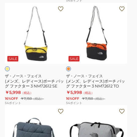
54
ポイント
ニ
NM82502
(メ
(メ
ス
フ
シ
YO
ン
ン
デ
ァ
ョ
ミ
ズ、
ズ、
ィ
ク
ル
ニ
レ
レ
ッ
タ
ダ
シ
デ
デ
シ
ー
ー
ョ
ィ
ィ
ュ
3
オ
ル
ー
ー
ケ
NM72612
レ
ダ
ス)
ス)
ー
GG
ン
SALE
SALE
ー
ジ
ポ
ポ
ス
ー
ー
M
ザ・ノース・フェイス
ザ・ノース・フェイス
チ
チ
NM82356
(メンズ、レディース)ポーチ バッ
(メンズ、レディース)ポーチ バッ
グ ファクター 3 NM72612 SE
グ ファクター 3 NM72612 TO
バ
バ
CA
￥5,998
￥5,998
（税込）
（税込）
ッ
ッ
16%OFF
￥7,150
16%OFF
￥7,150
（税込）
（税込）
グ
グ
54
ポイント
54
ポイント
(メ
(メ
フ
フ
ン
ン
ァ
ァ
ズ、
ズ、
ク
ク
レ
レ
タ
タ