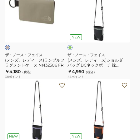
レ
レ
ッ
ト
グ
ダ
デ
デ
シ
ボ
マ
ー
ィ
ィ
ュ
ッ
チ
バ
グ
ー
ー
ケ
ク
付
ッ
リ
ス)
ス)
ー
ス
き
グ
ー
NEW
ン
ラ
シ
ス
5
耐
ン
ョ
M
NM82603
水
ザ・ノース・フェイス
ザ・ノース・フェイス
ブ
ル
NM82356
MG
軽
(メンズ、レディース)ランブルフ
(メンズ、レディース)ショルダー
ラグメントケース NN32506 FR
バッグ BCネックポーチ 緑
ル
ダ
K
量
NM82502 AV ミニショルダー
￥4,180
￥4,950
（税込）
（税込）
フ
ー
38
ポイント
45
ポイント
ラ
バ
(メ
(メ
グ
ッ
ン
ン
メ
グ
ズ、
ズ、
ン
BC
レ
レ
ト
ネ
デ
デ
ケ
ッ
ィ
ィ
オ
ー
ク
ー
ー
レ
ス
ポ
ス)
ス)
ン
NEW
NEW