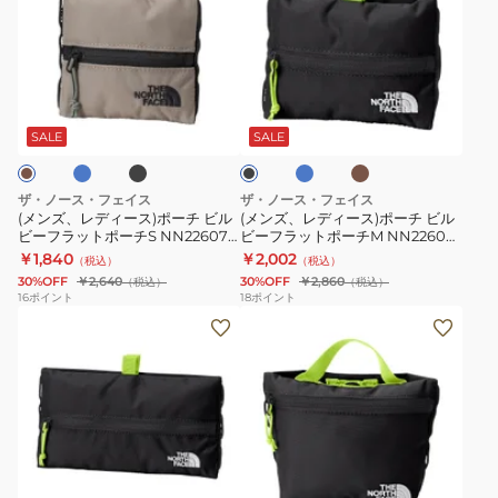
ズ、
ズ、
レ
レ
デ
デ
ィ
ィ
ブ
ブ
ブ
ブ
ブ
ー
ー
ラ
ル
ラ
ラ
ッ
ー
ウ
ス)
ス)
ッ
SALE
SALE
ク
ン
ク
ポ
ポ
ー
ー
ザ・ノース・フェイス
ザ・ノース・フェイス
チ
チ
(メンズ、レディース)ポーチ ビル
(メンズ、レディース)ポーチ ビル
ビーフラットポーチS NN22607
ビーフラットポーチM NN22606
ビ
ビ
正方形 Sサイズ
長方形 Mサイズ
￥1,840
￥2,002
（税込）
（税込）
ル
ル
30%OFF
￥2,640
30%OFF
￥2,860
（税込）
（税込）
ビ
ビ
16
ポイント
18
ポイント
(メ
(メ
ー
ー
ン
ン
フ
フ
ズ、
ズ、
ラ
ラ
レ
レ
ッ
ッ
デ
デ
ト
ト
ィ
ィ
ポ
ポ
ブ
ブ
ブ
ブ
ブ
ー
ー
ー
ー
ラ
ル
ラ
ラ