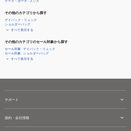
ケース・ポーチ
/
メンズ
シ
ポ
ョ
ー
その他のカテゴリから探す
ル
チ
デイパック・リュック
ダ
NM62606
ショルダーバッグ
すべて表示する
ー
SG
バ
その他のカテゴリのセール対象から探す
ッ
セール対象
/
デイパック・リュック
グ
セール対象
/
ショルダーバッグ
すべて表示する
シ
ョ
ル
ダ
ー
ポ
サポート
ー
チ
ハ
規約・会社情報
ン
ド