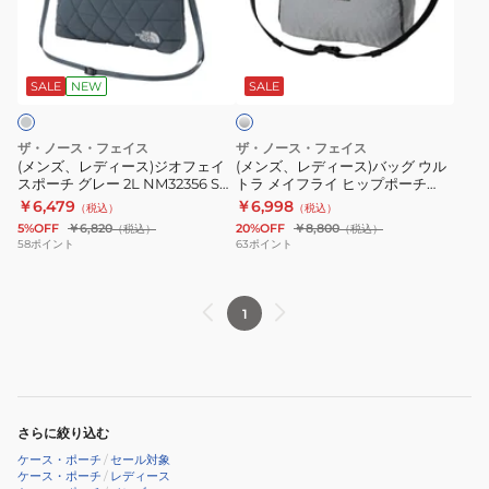
デ
デ
ー
ー
ィ
ィ
3
3
シ
ー
ー
NM72612
NM72612
ル
ス)
ス)
SE
TO
バ
SALE
NEW
SALE
ー
ジ
バ
オ
ッ
ザ・ノース・フェイス
ザ・ノース・フェイス
フ
グ
(メンズ、レディース)ジオフェイ
(メンズ、レディース)バッグ ウル
スポーチ グレー 2L NM32356 SL
トラ メイフライ ヒップポーチ
ェ
ウ
ショルダーバッグ ショルダーポー
NM62606 SG
￥6,479
￥6,998
（税込）
（税込）
イ
ル
チ ハンドバッグ
5%OFF
￥6,820
20%OFF
￥8,800
（税込）
（税込）
ス
ト
58
ポイント
63
ポイント
ポ
ラ
ー
メ
1
チ
イ
グ
フ
レ
ラ
ー
イ
2L
ヒ
さらに絞り込む
NM32356
ッ
ケース・ポーチ
/
セール対象
SL
プ
ケース・ポーチ
/
レディース