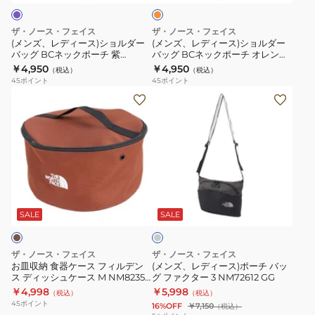
NN32506
ー
ジ
シ
シ
FR
チ
ョ
ョ
ザ・ノース・フェイス
ザ・ノース・フェイス
緑
ル
ル
(メンズ、レディース)ショルダー
(メンズ、レディース)ショルダー
NM82502
バッグ BCネックポーチ 紫
バッグ BCネックポーチ オレンジ
ダ
ダ
NM82502 GR ミニショルダー
NM82502 YO ミニショルダー
￥4,950
￥4,950
AV
（税込）
（税込）
ー
ー
45
ポイント
45
ポイント
ミ
バ
バ
お
(メ
ニ
ッ
ッ
皿
ン
シ
グ
グ
収
ズ、
ョ
BC
BC
納
レ
ル
ネ
ネ
食
デ
ダ
ッ
ッ
器
ィ
ー
グ
ク
ク
ケ
ー
レ
ポ
ポ
ー
ス)
ー
SALE
SALE
ー
ー
ス
ポ
チ
チ
フ
ー
ザ・ノース・フェイス
ザ・ノース・フェイス
紫
オ
ィ
チ
お皿収納 食器ケース フィルデン
(メンズ、レディース)ポーチ バッ
NM82502
レ
ス ディッシュケース M NM82356
グ ファクター 3 NM72612 GG
ル
バ
CA
￥4,998
￥5,998
GR
ン
（税込）
（税込）
デ
ッ
45
ポイント
16%OFF
￥7,150
（税込）
ミ
ジ
ン
グ