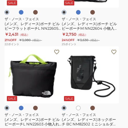
ウ
ー
ウ
ス)
ス)
チ
チ
ッ
SALE
SALE
ン
ン
ク
ポ
ポ
S
M
ー
ー
NN22607
NN22606
ザ・ノース・フェイス
ザ・ノース・フェイス
チ
チ
正
長
(メンズ、レディース)ポーチ ビル
(メンズ、レディース)ポーチ ビル
ビーフラットポーチL NN22605
ビーポーチM NN22604 小物入れ
ビ
ビ
方
方
長方形 Lサイズ
バッグインバッグ 長方形
￥2,431
￥2,750
（税込）
（税込）
ル
ル
形
形
21%OFF
￥3,080
24%OFF
￥3,630
（税込）
（税込）
ビ
ビ
S
M
22
ポイント
25
ポイント
(メ
(メ
ー
ー
サ
サ
ン
ン
フ
ポ
イ
イ
ズ、
ズ、
ラ
ー
ズ
ズ
レ
レ
ッ
チ
デ
デ
ト
M
ィ
ィ
ポ
NN22604
ブ
ブ
カ
ホ
ブ
ー
ー
ー
小
ラ
ー
ワ
ラ
ウ
キ
ス)
ス)
イ
チ
物
ッ
SALE
SALE
ン
ト
ク
ポ
ネ
L
入
ー
ッ
NN22605
れ
ザ・ノース・フェイス
ザ・ノース・フェイス
チ
ク
長
バ
(メンズ、レディース)ポーチ ビル
(メンズ、レディース)ネックポー
ビーポーチL NN22603 小物入れ
チ BC NM82502 ミニショルダー
ビ
ポ
方
ッ