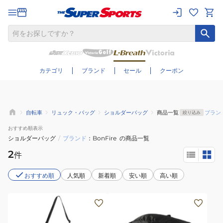
さらに絞り込む
カテゴリ
ブランド
セール
クーポン
自転車
リュック・バッグ
ショルダーバッグ
商品一覧
ブラン
絞り込み
おすすめ
順表示
ショルダーバッグ
/
ブランド
BonFire
の商品一覧
2
件
おすすめ順
人気順
新着順
安い順
高い順
(メ
(メ
ン
ン