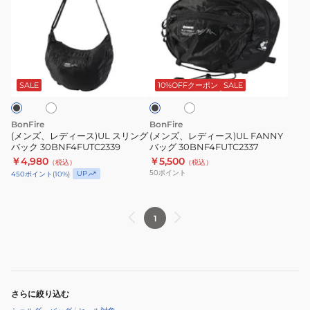
ズ、
ズ、
レ
レ
デ
デ
ィ
ィ
ホ
ホ
ブ
ー
ー
ワ
ラ
ス)UL
ス)UL
イ
ッ
SALE
10%OFFクーポン
SALE
ト
ク
ス
FANNY
リ
バ
BonFire
BonFire
ン
ッ
(メンズ、レディース)UL スリング
(メンズ、レディース)UL FANNY
バック 30BNF4FUTC2339
バッグ 30BNF4FUTC2337
グ
グ
￥4,980
￥5,500
（税込）
（税込）
バ
30BNF4FUTC2337
50
ポイント
UP
450
ポイント
(
10
%)
ッ
ク
30BNF4FUTC2339
1
さらに絞り込む