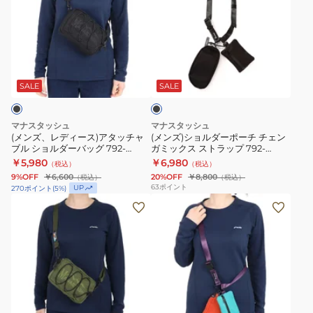
ズ、
ズ)
レ
シ
デ
ョ
ィ
ル
ブ
ー
ダ
ラ
ス)
ー
ッ
SALE
SALE
ク
ア
ポ
タ
ー
マナスタッシュ
マナスタッシュ
ッ
チ
(メンズ、レディース)アタッチャ
(メンズ)ショルダーポーチ チェン
ブル ショルダーバッグ 792-
ガミックス ストラップ 792-
チ
チ
3976002 BLK ブラック
2970001 BLK ブラック
￥5,980
￥6,980
（税込）
（税込）
ャ
ェ
9%OFF
￥6,600
20%OFF
￥8,800
（税込）
（税込）
ブ
ン
63
ポイント
UP
270
ポイント
(
5
%)
ル
ガ
(メ
シ
ミ
ン
ョ
ッ
ズ、
ル
ク
レ
ダ
ス
デ
ー
ス
ィ
バ
ト
ー