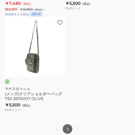
ップ 792-2970001 GOLD ゴール
￥7,480
￥5,500
（税込）
（税込）
オ
ー
ッ
ド
50
ポイント
15%OFF
￥8,800
（税込）
リ
ポ
グ
UP
340
ポイント
(
5
%)
ー
ー
792-
(メ
ブ
チ
3976007
ン
チ
BLACK
ズ)
ェ
ク
ン
リ
ガ
ア
ミ
シ
ッ
ョ
ク
ル
ス
ダ
マナスタッシュ
ス
ー
(メンズ)クリアショルダーバッグ
792-3976007 OLIVE
ト
バ
￥5,500
（税込）
ラ
ッ
50
ポイント
ッ
グ
プ
792-
792-
3976007
1