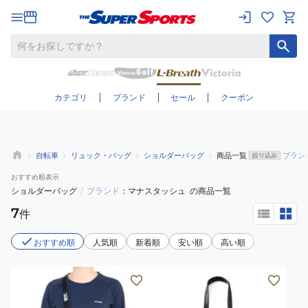
さらに絞り込む
カテゴリ
ブランド
セール
クーポン
自転車
リュック・バッグ
ショルダーバッグ
商品一覧
ブラン
絞り込み
おすすめ
順表示
ショルダーバッグ
/
ブランド
マナスタッシュ
の商品一覧
7
件
おすすめ順
人気順
新着順
安い順
高い順
(メ
(メ
ン
ン