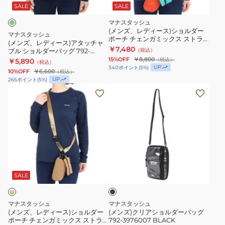
ッ
ラ
ス)
SALE
SALE
グ
ッ
ア
マナスタッシュ
792-
プ
タ
(メンズ、レディース)ショルダー
マナスタッシュ
ポーチ チェンガミックス ストラ
3976002
792-
ッ
(メンズ、レディース)アタッチャ
ップ 792-2970001 PANEL マル
￥7,480
ブル ショルダーバッグ 792-
（税込）
BLK
2970001
チ
チカラー
3976002 OLV オリーブ
15%OFF
￥8,800
（税込）
￥5,890
（税込）
ブ
BLK
ャ
UP
340
ポイント
(
5
%)
10%OFF
￥6,600
（税込）
ラ
ブ
ブ
UP
265
ポイント
(
5
%)
ッ
ラ
ル
(メ
(メ
ク
ッ
シ
ン
ン
ク
ョ
ズ、
ズ)
ル
レ
ク
ダ
デ
リ
ー
ィ
ア
ブ
バ
ー
シ
ラ
ッ
ス)
ョ
ッ
SALE
ク
グ
シ
ル
792-
ョ
ダ
マナスタッシュ
マナスタッシュ
3976002
ル
ー
(メンズ、レディース)ショルダー
(メンズ)クリアショルダーバッグ
ポーチ チェンガミックス ストラ
792-3976007 BLACK
OLV
ダ
バ