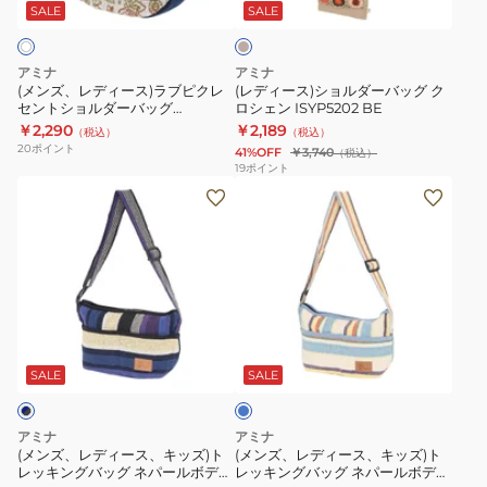
ス)
ル
バ
ジ
SALE
SALE
ュ
ラ
ダ
ッ
ブ
ー
グ
アミナ
アミナ
ピ
バ
CVNP0107
(メンズ、レディース)ラブピクレ
(レディース)ショルダーバッグ ク
セントショルダーバッグ
ロシェン ISYP5202 BE
ク
ッ
COYOTE
NSRP3306 WH
￥2,290
￥2,189
（税込）
（税込）
レ
グ
20
ポイント
41%OFF
￥3,740
（税込）
セ
ク
19
ポイント
(メ
(メ
ン
ロ
ン
ン
ト
シ
ズ、
ズ、
シ
ェ
レ
レ
ョ
ン
デ
デ
ル
ISYP5202
ィ
ィ
ダ
BE
ラ
ー
ー
ー
イ
ス、
ス、
バ
ト
SALE
SALE
ブ
キ
キ
ッ
ル
ッ
ッ
グ
ー
アミナ
アミナ
ズ)
ズ)
NSRP3306
(メンズ、レディース、キッズ)ト
(メンズ、レディース、キッズ)ト
レッキングバッグ ネパールボディ
レッキングバッグ ネパールボディ
ト
ト
WH