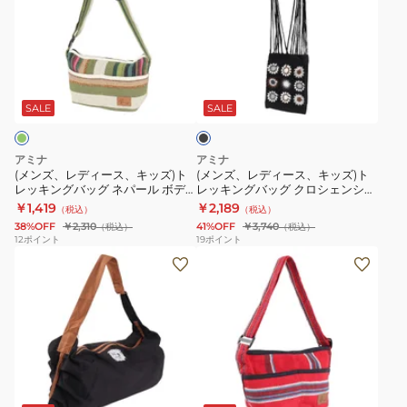
レ
レ
ョ
ー
ー
デ
デ
ル
TWILIGHT
OCEAN
ィ
ィ
ダ
NQTP5119
NQTP5119
ブ
ー
ー
ー
ラ
ス、
ス、
バ
ッ
SALE
SALE
ク
キ
キ
ッ
ッ
ッ
グ
アミナ
アミナ
ズ)
ズ)
CVNP0107
(メンズ、レディース、キッズ)ト
(メンズ、レディース、キッズ)ト
レッキングバッグ ネパール ボデ
レッキングバッグ クロシェンショ
ト
ト
LIZARD
ィショルダー GREEN TEA
ルダー BLACK ISYP5202 BK
￥1,419
￥2,189
（税込）
（税込）
レ
レ
NQTP5119
38%OFF
￥2,310
41%OFF
￥3,740
（税込）
（税込）
ッ
ッ
12
ポイント
19
ポイント
(メ
キ
キ
ン
ン
ン
ズ、
グ
グ
レ
バ
バ
デ
ッ
ッ
ィ
グ
グ
ー
ネ
ク