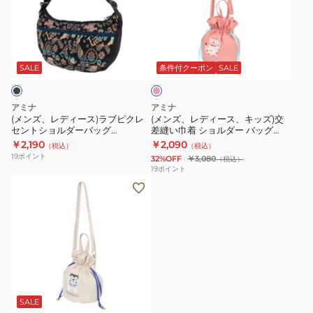
デ
デ
ISYP5202
ッ
ィ
ィ
WH
グ
ピ
ー
ー
ISAP8215
ン
ス)
ス、
CAMEL
ク
SALE
条件付クーポン
SALE
ラ
キ
ブ
ッ
アミナ
アミナ
ピ
ズ)
(メンズ、レディース)ラブピクレ
(メンズ、レディース、キッズ)交
セントショルダーバッグ
差縫い巾着 ショルダー バッグ
ク
交
NSRP3306 BK
7CRP4202 PK NEKO
￥2,190
￥2,090
（税込）
（税込）
レ
差
19
ポイント
32%OFF
￥3,080
（税込）
セ
縫
19
ポイント
(メ
ン
い
ン
ト
巾
ズ、
シ
着
レ
ョ
シ
デ
ル
ョ
ィ
ダ
ル
ー
ー
ダ
ス、
バ
ー
SALE