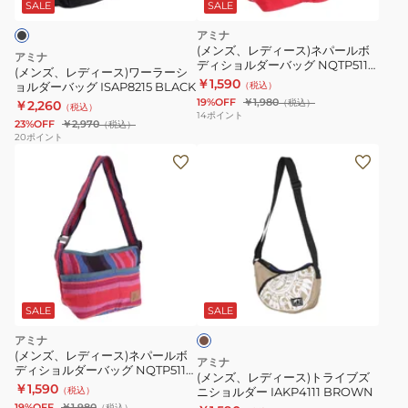
ス)
パ
ロ
SALE
SALE
ワ
ー
シ
アミナ
ー
ル
ェ
(メンズ、レディース)ネパールボ
アミナ
ディショルダーバッグ NQTP5119
ラ
ボ
ン
(メンズ、レディース)ワーラーシ
REDCHILI
￥1,590
ョルダーバッグ ISAP8215 BLACK
（税込）
ー
デ
シ
19%OFF
￥1,980
（税込）
￥2,260
（税込）
シ
ィ
ョ
14
ポイント
23%OFF
￥2,970
（税込）
ョ
シ
ル
20
ポイント
(メ
ル
ョ
ダ
ン
ダ
ル
ー
ズ、
ー
ダ
BLACK
レ
バ
ー
ISYP5202
デ
ッ
GREEN
BK
ィ
グ
TEA
ブ
ー
ISAP8215
NQTP5119
ラ
ス)
BLACK
ウ
SALE
SALE
ン
ト
アミナ
ラ
(メンズ、レディース)ネパールボ
アミナ
ディショルダーバッグ NQTP5119
イ
(メンズ、レディース)トライブズ
MID NIGHT
￥1,590
（税込）
ニショルダー IAKP4111 BROWN
ブ
19%OFF
￥1,980
（税込）