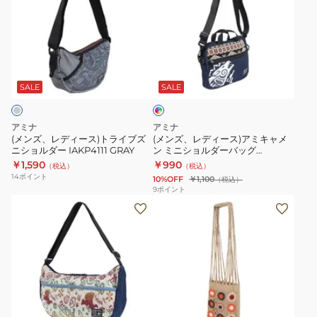
ズ、
ズ、
レ
レ
デ
デ
ィ
ィ
イ
ー
ー
ン
ス)
ス)
デ
SALE
SALE
ィ
ト
ア
ゴ
ラ
ミ
ブ
アミナ
アミナ
ル
イ
キ
(メンズ、レディース)トライブズ
(メンズ、レディース)アミキャメ
ー
ニショルダー IAKP4111 GRAY
ン ミニショルダーバッグ
ブ
ャ
CVNP0107 COYOTE
￥1,590
￥990
（税込）
（税込）
ズ
メ
14
ポイント
10%OFF
￥1,100
（税込）
ニ
ン
9
ポイント
(メ
(レ
シ
ミ
ン
デ
ョ
ニ
ズ、
ィ
ル
シ
レ
ー
ダ
ョ
デ
ス)
ー
ル
ィ
シ
IAKP4111
ダ
ベ
ー
ョ
GRAY
ー
ー