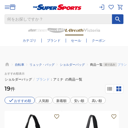
さらに絞り込む
カテゴリ
ブランド
セール
クーポン
自転車
リュック・バッグ
ショルダーバッグ
商品一覧
ブラン
絞り込み
おすすめ
順表示
ショルダーバッグ
/
ブランド
アミナ
の商品一覧
19
件
おすすめ順
人気順
新着順
安い順
高い順
(メ
(メ
ン
ン