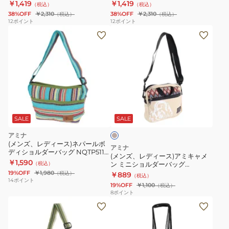
ショルダー TWILIGHT NQTP5119
ショルダー OCEAN NQTP5119
￥1,419
￥1,419
（税込）
（税込）
レ
レ
38%OFF
￥2,310
38%OFF
￥2,310
（税込）
（税込）
ッ
ッ
12
ポイント
12
ポイント
(メ
キ
キ
ン
ン
ン
ズ、
グ
グ
レ
バ
バ
デ
ッ
ッ
ィ
グ
グ
サ
ー
ネ
ネ
ン
ス)
パ
パ
ド
SALE
SALE
ベ
ア
ー
ー
アミナ
ー
ミ
ル
ル
(メンズ、レディース)ネパールボ
ジ
アミナ
ディショルダーバッグ NQTP5119
ュ
キ
ボ
ボ
(メンズ、レディース)アミキャメ
ISLAND
￥1,590
（税込）
ン ミニショルダーバッグ
ャ
デ
デ
CVNP0107 LIZARD
19%OFF
￥1,980
（税込）
￥889
（税込）
メ
ィ
ィ
14
ポイント
19%OFF
￥1,100
（税込）
ン
シ
シ
8
ポイント
(メ
(メ
ミ
ョ
ョ
ン
ン
ニ
ル
ル
ズ、
ズ、
シ
ダ
ダ