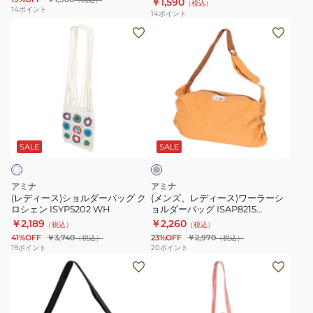
￥1,590
（税込）
ズ
14
ポイント
14
ポイント
ニ
(レ
(メ
シ
デ
ン
ョ
ィ
ズ、
ル
ー
レ
ダ
ス)
デ
ー
シ
ィ
キ
IAKP4111
ョ
ー
ャ
BROWN
ル
ス)
メ
SALE
SALE
ル
ダ
ワ
ー
ー
アミナ
アミナ
バ
ラ
(レディース)ショルダーバッグ ク
(メンズ、レディース)ワーラーシ
ロシェン ISYP5202 WH
ョルダーバッグ ISAP8215
ッ
ー
CAMEL
￥2,189
￥2,260
（税込）
（税込）
グ
シ
41%OFF
￥3,740
23%OFF
￥2,970
（税込）
（税込）
ク
ョ
19
ポイント
20
ポイント
(メ
(メ
ロ
ル
ン
ン
シ
ダ
ズ、
ズ、
ェ
ー
レ
レ
ン
バ