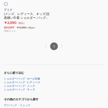
キ
ッ
バ
ッ
グ
ッ
アミナ
ズ)
NSRP3306
グ
(メンズ、レディース、キッズ)交
差縫い巾着 ショルダー バッグ
交
BK
7CRP4202
7CRP4202 WH INU
￥2,090
（税込）
差
PK
32%OFF
￥3,080
（税込）
縫
NEKO
19
ポイント
い
巾
1
着
シ
ョ
ル
ダ
さらに絞り込む
ー
ショルダーバッグ
/
セール対象
バ
ショルダーバッグ
/
レディース
ショルダーバッグ
/
メンズ
ッ
ショルダーバッグ
/
キッズ
グ
7CRP4202
その他のカテゴリから探す
WH
デイパック・リュック