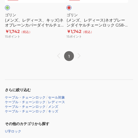
ン
ン
キ
ネ
ロ
ロ
ッ
オ
ゴリン
ゴリン
ッ
ッ
ズ)
プ
(メンズ、レディース、キッズ)ネ
(メンズ、レディース)ネオプレー
ク
ク
オプレーンカバーダイヤルチェー
ンダイヤルチェーンロック GS8-
ネ
レ
ンロック GS8-1200 GN
1200 RD
￥1,742
￥1,742
GS8-
GS8-
（税込）
（税込）
オ
ー
15
ポイント
15
ポイント
1200
1200
プ
ン
BK
BL
レ
ダ
ー
イ
1
ン
ヤ
カ
ル
バ
チ
ー
ェ
さらに絞り込む
ダ
ー
ケーブル・チェーンロック
/
セール対象
イ
ン
ケーブル・チェーンロック
/
レディース
ケーブル・チェーンロック
/
メンズ
ヤ
ロ
ケーブル・チェーンロック
/
キッズ
ル
ッ
チ
ク
その他のカテゴリから探す
ェ
GS8-
U字ロック
ー
1200