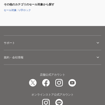
その他のカテゴリのセール対象から探す
ン
RD
ロ
セール対象
/
U字ロック
ッ
ク
GS8-
1200
GN
サポート
規約・会社情報
店舗公式アカウント
オンラインストア公式アカウント