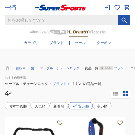
さらに絞り込む
カテゴリ
ブランド
セール
クーポン
自転車
鍵
ケーブル・チェーンロック
商品一覧
ブランド：
ゴ
絞り込み
おすすめ
順表示
ケーブル・チェーンロック
/
ブランド
ゴリン
の商品一覧
4
件
おすすめ順
人気順
新着順
安い順
高い順
(メ
(メ
ン
ン