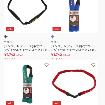
ズ、
ズ、
レ
レ
デ
デ
ィ
ィ
ブ
ー
ー
ル
ス)
ス)
ー
SALE
SALE
ネ
ネ
オ
オ
ゴリン
ゴリン
プ
プ
(メンズ、レディース)ネオプレー
(メンズ、レディース)ネオプレー
ンダイヤルチェーンロック GS8-
ンダイヤルチェーンロック GS8-
レ
レ
1200 BK
1200 BL
￥1,742
￥1,742
（税込）
（税込）
ー
ー
15
ポイント
15
ポイント
ン
ン
(メ
(メ
ダ
ダ
ン
ン
イ
イ
ズ、
ズ、
ヤ
ヤ
レ
レ
ル
ル
デ
デ
チ
チ
ィ
ィ
レ
ェ
ェ
ー
ー
ッ
ー
ー
ス、
ス)
ド
SALE
SALE