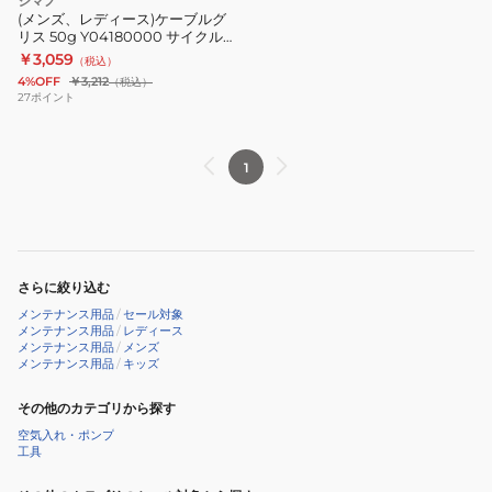
シマノ
(メンズ、レディース)ケーブルグ
リス 50g Y04180000 サイクル小
物
￥3,059
（税込）
4%OFF
￥3,212
（税込）
27
ポイント
1
さらに絞り込む
メンテナンス用品
/
セール対象
メンテナンス用品
/
レディース
メンテナンス用品
/
メンズ
メンテナンス用品
/
キッズ
その他のカテゴリから探す
空気入れ・ポンプ
工具