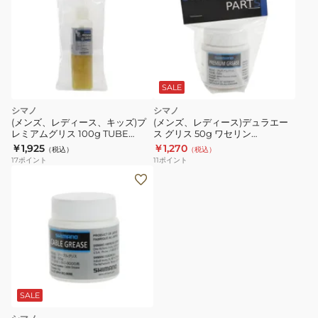
SALE
シマノ
シマノ
(メンズ、レディース、キッズ)プ
(メンズ、レディース)デュラエー
レミアムグリス 100g TUBE
ス グリス 50g ワセリン
Y04110200
Y04110000
￥1,925
￥1,270
（税込）
（税込）
17
ポイント
11
ポイント
SALE