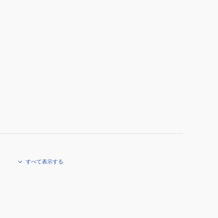
対
策
(取
り
付
け
範
囲:30~40cm)
2
本
セ
ッ
ト
すべて表示する