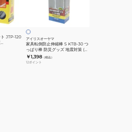
止
伸
ホ
縮
ワ
棒
S
JTP-120
KTB-
アイリスオーヤマ
策
家具転倒防止伸縮棒 S KTB-30 つ
30
っぱり棒 防災グッズ 地震対策 (取
つ
り付け範囲:30~40cm) 2本セット
￥1,398
（税込）
っ
12
ポイント
ぱ
り
棒
防
災
グ
ッ
ズ
地
震