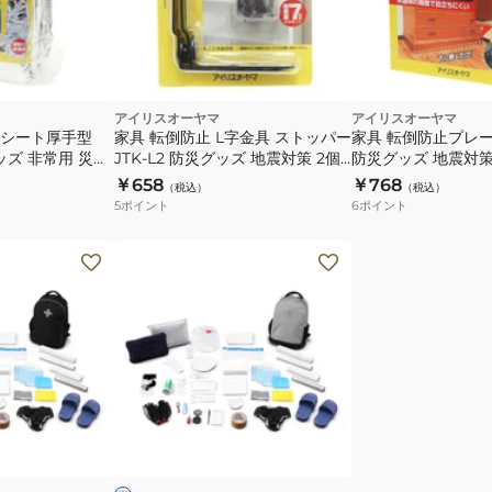
策
策
落
落
下
下
防
防
イ
ト
止
止
アイリスオーヤマ
アイリスオーヤマ
2.5cm×2.5cm
4cm×4cm
シート厚手型
家具 転倒防止 L字金具 ストッパー
家具 転倒防止プレート 
グッズ 非常用 災害
JTK-L2 防災グッズ 地震対策 2個
防災グッズ 地震対
0cm
入り
120cm×4.5cm
￥658
￥768
（税込）
（税込）
5
ポイント
6
ポイント
防
災
リ
ュ
ッ
ク
セ
グ
ッ
レ
ー
ト
33