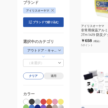
ブランド
アイリスオーヤマ
ブランドで絞り込む
アイリスオーヤマ
非常用保温アルミ
JTH-1419 防災
対策 140cm×19
￥658
選択中のカテゴリ
（税込）
5
ポイント
アウトドア・キャンプ
防
災
（未選択）
リ
ュ
クリア
適用
ッ
ク
セ
ブ
カラー
ッ
ラ
ッ
ト
ク
33