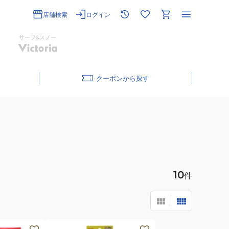
店舗検索
ログイン
サーフ&スノー
クーポン
10
件