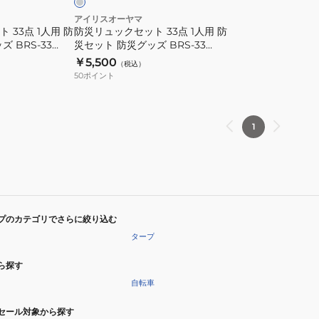
点
アイリスオーヤマ
 33点 1人用 防
防災リュックセット 33点 1人用 防
1
 BRS-33
災セット 防災グッズ BRS-33
人
GRY
￥5,500
（税込）
用
50
ポイント
防
災
セ
1
ッ
ト
防
災
グ
プのカテゴリでさらに絞り込む
ッ
タープ
ズ
BRS-
ら探す
33
自転車
GRY
セール対象から探す