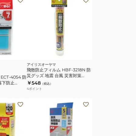
アイリスオーヤマ
飛散防止フィルム HBF-3218N 防
災グッズ 地震 台風 災害対策
CT-4054 防
32cm×180cm
落下防止
￥548
（税込）
4
ポイント
家
具
転
倒
防