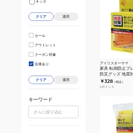
キッズ
クリア
適用
セール
アウトレット
クーポン対象
アイリスオーヤマ
在庫あり
家具 転倒防止プレー
防災グッズ 地震
60cm×4.5cm
クリア
適用
￥328
（税込）
2
ポイント
キーワード