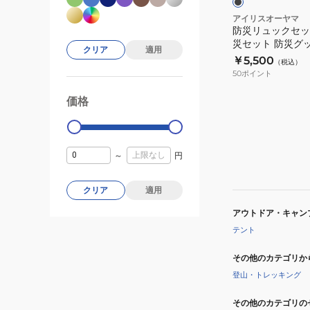
点
アイリスオーヤマ
防災リュックセット
1
災セット 防災グッズ
人
クリア
適用
BLK
￥5,500
（税込）
用
50
ポイント
防
災
価格
99000
0
セ
ッ
ト
～
円
防
災
クリア
適用
グ
アウトドア・キャン
ッ
テント
ズ
BRS-
その他のカテゴリか
33
登山・トレッキング
BLK
その他のカテゴリの