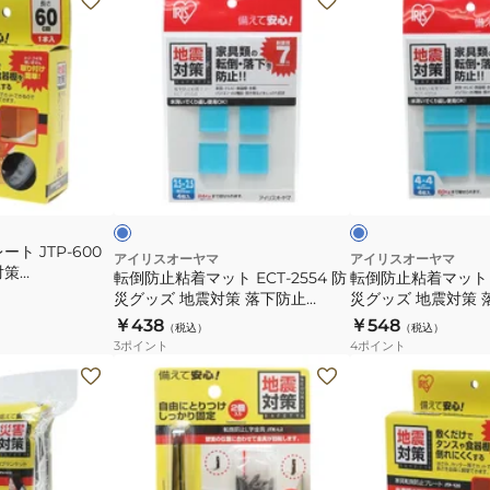
倒
倒
防
防
止
止
粘
粘
着
着
マ
マ
ブ
ブ
ッ
ッ
ル
ル
ー
ー
ト
ト
ECT-
ECT-
ト JTP-600
2554
4054
アイリスオーヤマ
アイリスオーヤマ
対策
転倒防止粘着マット ECT-2554 防
転倒防止粘着マット E
防
防
災グッズ 地震対策 落下防止
災グッズ 地震対策 
災
災
2.5cm×2.5cm
4cm×4cm
￥438
￥548
（税込）
（税込）
グ
グ
3
ポイント
4
ポイント
ッ
ッ
ズ
ズ
地
地
震
震
対
対