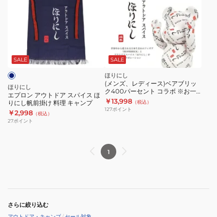
ロ
ン
ア
ウ
ト
ド
SALE
SALE
ア
ほりにし
ス
(メンズ、レディース)ベアブリッ
ほりにし
ク400パーセント コラボ ※お一人
パ
エプロン アウトドア スパイス ほ
様1点限り
￥13,998
りにし帆前掛け 料理 キャンプ
（税込）
イ
127
ポイント
￥2,998
（税込）
ス
27
ポイント
ほ
り
に
1
し
帆
前
掛
さらに絞り込む
け
アウトドア・キャンプ
/
セール対象