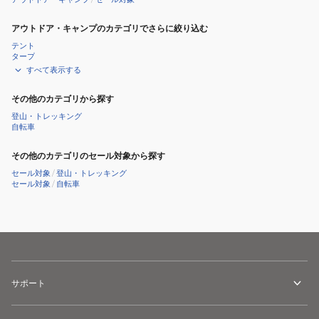
料
理
アウトドア・キャンプのカテゴリでさらに絞り込む
キ
テント
ャ
タープ
すべて表示する
ン
プ
その他のカテゴリから探す
登山・トレッキング
自転車
その他のカテゴリのセール対象から探す
セール対象
/
登山・トレッキング
セール対象
/
自転車
サポート