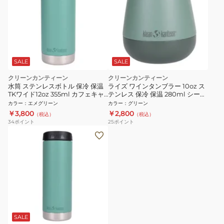
SALE
SALE
クリーンカンティーン
クリーンカンティーン
水筒 ステンレスボトル 保冷 保温
ライズ ワインタンブラー 10oz ス
TKワイド12oz 355ml カフェキャ
テンレス 保冷 保温 280ml シース
ップ ベリル 19322089008012
プレー 19322148180010
カラー
：
エメグリーン
カラー
：
グリーン
￥3,800
￥2,800
（税込）
（税込）
34
ポイント
25
ポイント
SALE