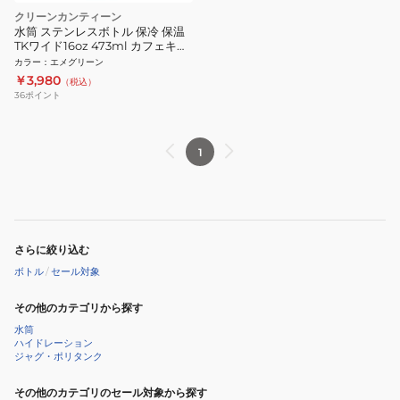
クリーンカンティーン
水筒 ステンレスボトル 保冷 保温
TKワイド16oz 473ml カフェキャ
ップ ベリル 19322089008016
カラー
：
エメグリーン
￥3,980
（税込）
36
ポイント
1
さらに絞り込む
ボトル
/
セール対象
その他のカテゴリから探す
水筒
ハイドレーション
ジャグ・ポリタンク
その他のカテゴリのセール対象から探す