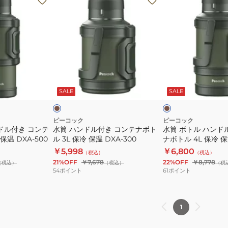
筒
筒
ハ
ボ
ン
ト
ド
ル
ル
ハ
付
ン
カ
カ
き
ド
ー
ー
キ
キ
SALE
SALE
コ
ル
ン
付
テ
き
ピーコック
ピーコック
ドル付き コンテ
水筒 ハンドル付き コンテナボト
水筒 ボトル ハンド
ナ
コ
保温 DXA-500
ル 3L 保冷 保温 DXA-300
ナボトル 4L 保冷 保
ボ
ン
￥5,998
￥6,800
（税込）
（税込）
ト
テ
21%OFF
￥7,678
22%OFF
￥8,778
（税込）
（税込）
（税
ル
ナ
54
ポイント
61
ポイント
3L
ボ
保
ト
冷
ル
1
保
4L