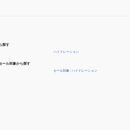
温
保
DXA-
冷
300
保
温
DXA-
400
ら探す
ハイドレーション
セール対象から探す
セール対象
/
ハイドレーション