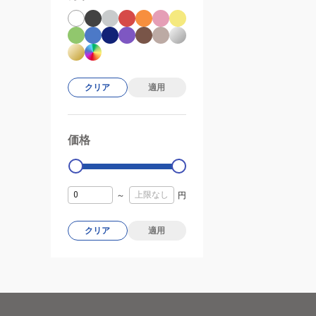
クリア
適用
価格
99000
0
～
円
クリア
適用