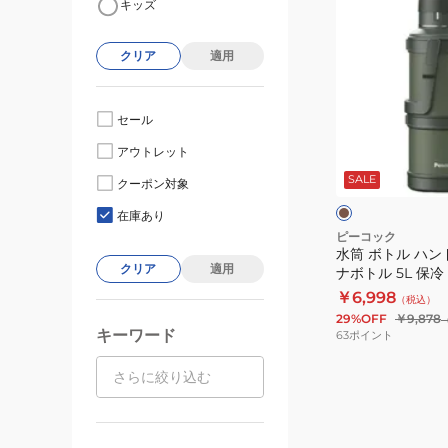
キッズ
筒
ボ
クリア
適用
ト
ル
ハ
セール
ン
カ
アウトレット
ド
ー
キ
SALE
ル
クーポン対象
付
在庫あり
き
ピーコック
水筒 ボトル ハン
コ
クリア
適用
ナボトル 5L 保冷 
ン
￥6,998
（税込）
テ
29%OFF
￥9,878
ナ
キーワード
63
ポイント
ボ
ト
ル
5L