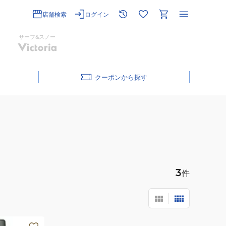
店舗検索
ログイン
サーフ&スノー
クーポン
3
件