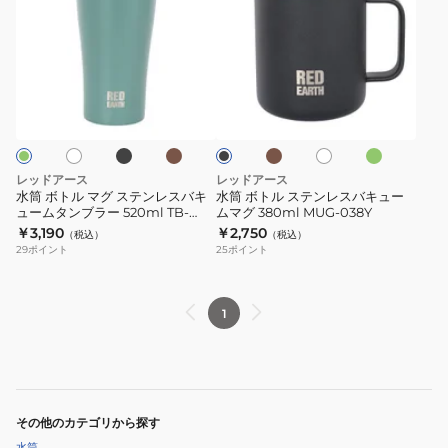
ボ
ボ
ト
ト
ル
ル
マ
ス
ブ
カ
カ
ダ
ホ
ホ
ブ
グ
テ
ラ
ー
ー
ー
ワ
ラ
ッ
キ
キ
ク
ス
ン
イ
ッ
ク
グ
ト
ク
テ
レ
リ
ン
ス
ー
レッドアース
レッドアース
ン
レ
バ
水筒 ボトル マグ ステンレスバキ
水筒 ボトル ステンレスバキュー
ュームタンブラー 520ml TB-
ムマグ 380ml MUG-038Y
ス
キ
052Y
￥3,190
￥2,750
（税込）
（税込）
バ
ュ
29
ポイント
25
ポイント
キ
ー
ュ
ム
ー
マ
1
ム
グ
タ
380ml
ン
MUG-
ブ
038Y
その他のカテゴリから探す
ラ
水筒