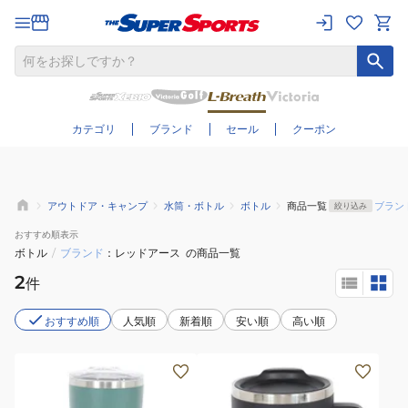
さらに絞り込む
カテゴリ
ブランド
セール
クーポン
アウトドア・キャンプ
水筒・ボトル
ボトル
商品一覧
ブラン
絞り込み
おすすめ
順表示
ボトル
/
ブランド
レッドアース
の商品一覧
2
件
おすすめ順
人気順
新着順
安い順
高い順
水
水
筒
筒