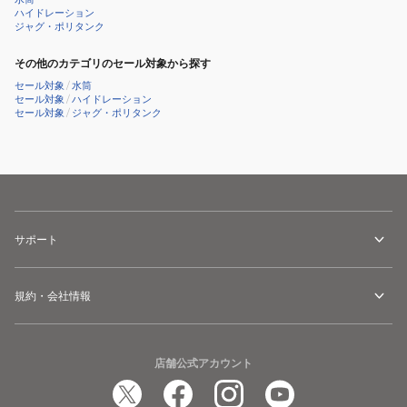
ー
ハイドレーション
ジャグ・ポリタンク
520ml
TB-
その他のカテゴリのセール対象から探す
052Y
セール対象
/
水筒
セール対象
/
ハイドレーション
セール対象
/
ジャグ・ポリタンク
サポート
規約・会社情報
店舗公式アカウント