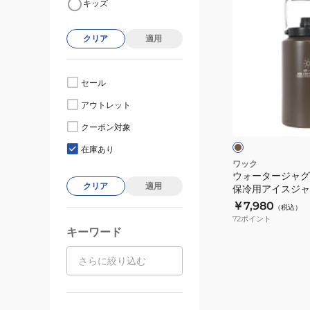
キッズ
ォ
ー
クリア
適用
タ
ー
ジ
セール
ャ
ブ
アウトレット
グ
ラ
ウ
ア
クーポン対象
ン
イ
在庫あり
ス
ワック
ウォータージャグ
コ
クリア
適用
保冷用アイスジャ
ン
￥7,980
（税込）
テ
72
ポイント
ナ
キーワード
保
冷
用
ア