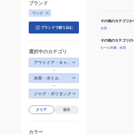
イ
ブランド
ス
ワック
ジ
その他のカテゴリか
ャ
ブランドで絞り込む
水筒
グ
その他のカテゴリの
セール対象
/
水筒
選択中のカテゴリ
アウトドア・キャンプ
水筒・ボトル
ジャグ・ポリタンク
クリア
適用
カラー