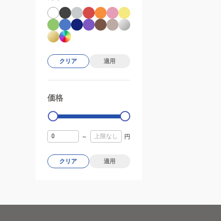
クリア
適用
価格
99000
0
～
円
クリア
適用