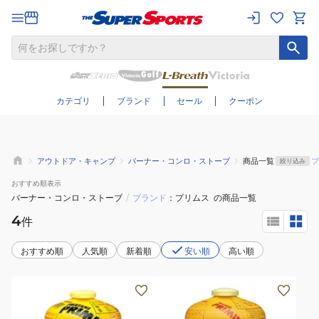
さらに絞り込む
カテゴリ
ブランド
セール
クーポン
アウトドア・キャンプ
バーナー・コンロ・ストーブ
商品一覧
ブ
絞り込み
おすすめ
順表示
バーナー・コンロ・ストーブ
/
ブランド
プリムス
の商品一覧
4
件
おすすめ順
人気順
新着順
安い順
高い順