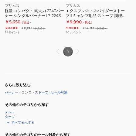
プリムス
プリムス
軽量 コンパクト 高火力 2243バー
エクスプレス・スパイダーストー
ナー シングルバーナー IP-2243
ブII キャンプ用品 ストーブ 調理
PA ソロキャンプ 小型
P-136S
￥5,650
￥9,990
（税込）
（税込）
35%OFF
￥8,800
30%OFF
￥14,300
（税込）
（税込）
51
ポイント
90
ポイント
1
さらに絞り込む
バーナー・コンロ・ストーブ
/
セール対象
その他のカテゴリから探す
テント
タープ
すべて表示する
その他のカテゴリのセール対象から探す