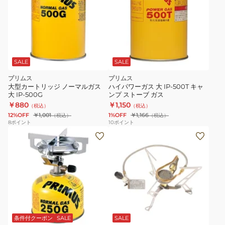
SALE
SALE
プリムス
プリムス
大型カートリッジ ノーマルガス
ハイパワーガス 大 IP-500T キャ
大 IP-500G
ンプ ストーブ ガス
￥880
￥1,150
（税込）
（税込）
12%OFF
￥1,001
1%OFF
￥1,166
（税込）
（税込）
8
ポイント
10
ポイント
条件付クーポン
SALE
SALE