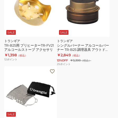
SALE
SALE
トランギア
トランギア
TR-B25用 プリヒーターTR-FV21
シングルバーナー アルコールバー
アルコールストーブ アクセサリ
ナー TR-B25 調理器具 アウトドア
キャンプ BBQ
￥1,398
￥2,849
（税込）
（税込）
12
ポイント
13%OFF
￥3,300
（税込）
25
ポイント
SALE