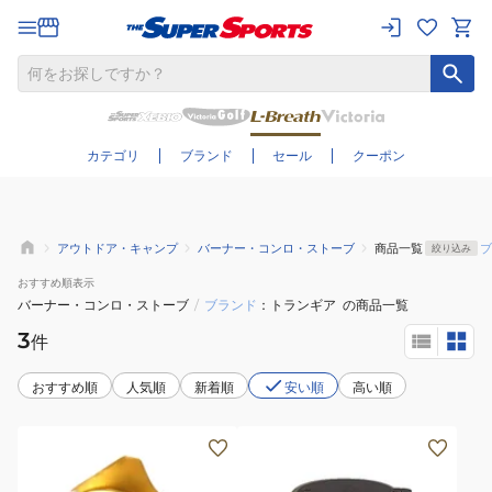
さらに絞り込む
カテゴリ
ブランド
セール
クーポン
アウトドア・キャンプ
バーナー・コンロ・ストーブ
商品一覧
ブ
絞り込み
おすすめ
順表示
バーナー・コンロ・ストーブ
/
ブランド
トランギア
の商品一覧
3
件
おすすめ順
人気順
新着順
安い順
高い順