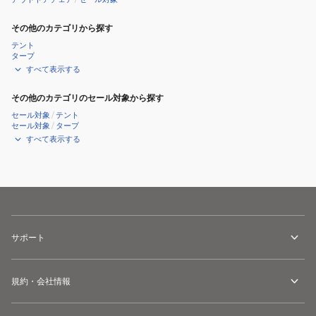
ア
た
ハ
た
その他のカテゴリから探す
イ
み
テント
CH62-
タープ
すべて表示する
1795-
W002
その他のカテゴリのセール対象から探す
セール対象
/
テント
セール対象
/
タープ
すべて表示する
サポート
規約・会社情報