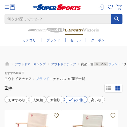
さらに絞り込む
カテゴリ
ブランド
セール
クーポン
アウトドア・キャンプ
アウトドアチェア
商品一覧
ブランド：
チ
絞り込み
おすすめ
順表示
アウトドアチェア
/
ブランド
チャムス
の商品一覧
2
件
おすすめ順
人気順
新着順
安い順
高い順
椅
キ
子
ャ