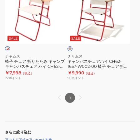
チ
ン
ェ
バ
ア
ス
折
チ
キ
り
ェ
ナ
た
ア
リ
SALE
SALE
た
ハ
み
イ
チャムス
チャムス
キ
CH62-
椅子 チェア 折りたたみ キャンプ
キャンバスチェアハイ CH62-
キャンバスチェア ハイ CH62-
1657-W002-00 椅子 チェア 折り
ャ
1657-
1795-W002
たたみ
￥7,998
￥9,990
（税込）
（税込）
ン
W002-
72
ポイント
90
ポイント
プ
00
キ
椅
ャ
子
1
ン
チ
バ
ェ
ス
ア
チ
折
さらに絞り込む
ェ
り
アウトドアチェア
/
セール対象