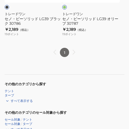
ブ
LG39
LG39
ブ
オ
トレードワン
トレードワン
ラ
リ
セノ・ビーソリッド LG39 ブラッ
セノ・ビーソリッド LG39 オリー
ク 30786
ブ 30787
ッ
ー
￥2,189
￥2,189
（税込）
（税込）
ク
ブ
19
ポイント
19
ポイント
30786
30787
1
その他のカテゴリから探す
テント
タープ
すべて表示する
その他のカテゴリのセール対象から探す
セール対象
/
テント
セール対象
/
タープ