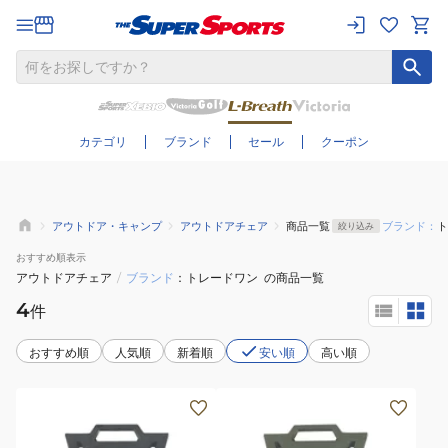
さらに絞り込む
カテゴリ
ブランド
セール
クーポン
アウトドア・キャンプ
アウトドアチェア
商品一覧
ブランド：
ト
絞り込み
おすすめ
順表示
アウトドアチェア
/
ブランド
トレードワン
の商品一覧
4
件
おすすめ順
人気順
新着順
安い順
高い順
セ
セ
ノ・
ノ・