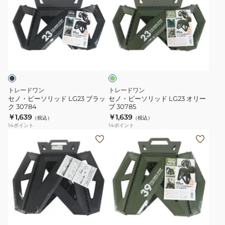
ビ
ビ
ー
ー
ソ
ソ
リ
リ
オ
ッ
ッ
リ
ド
ド
ー
ブ
LG23
LG23
ブ
オ
トレードワン
トレードワン
ラ
リ
セノ・ビーソリッド LG23 ブラッ
セノ・ビーソリッド LG23 オリー
ク 30784
ブ 30785
ッ
ー
￥1,639
￥1,639
（税込）
（税込）
ク
ブ
14
ポイント
14
ポイント
30784
30785
セ
セ
ノ・
ノ・
ビ
ビ
ー
ー
ソ
ソ
リ
リ
オ
ッ
ッ
リ
ド
ド
ー