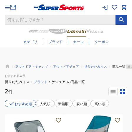
さらに絞り込む
カテゴリ
ブランド
セール
クーポン
アウトドア・キャンプ
アウトドアチェア
折りたたみイス
商品一覧
絞
おすすめ
順表示
折りたたみイス
/
ブランド
ケシュア
の商品一覧
2
件
おすすめ順
人気順
新着順
安い順
高い順
椅
椅
子
子