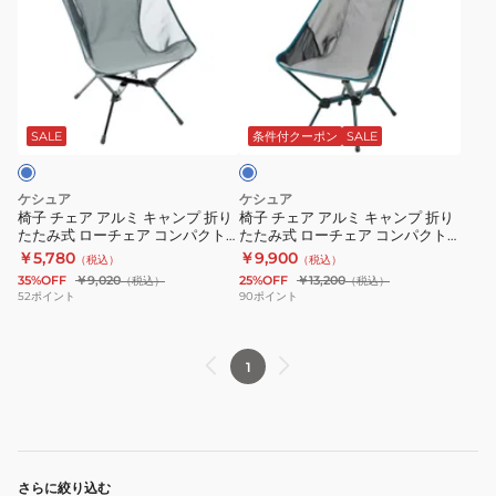
チ
チ
ェ
ェ
ア
ア
ア
ア
ブ
ル
ル
ル
ミ
ミ
ー
SALE
条件付クーポン
SALE
キ
キ
ャ
ャ
ケシュア
ケシュア
ン
ン
椅子 チェア アルミ キャンプ 折り
椅子 チェア アルミ キャンプ 折り
たたみ式 ローチェア コンパクト
たたみ式 ローチェア コンパクト
プ
プ
MH500 8492643-2558046
MH500 背もたれ長め 8512943-
￥5,780
￥9,900
（税込）
（税込）
折
折
2466767
35%OFF
￥9,020
25%OFF
￥13,200
（税込）
（税込）
り
り
52
ポイント
90
ポイント
た
た
た
た
1
み
み
式
式
ロ
ロ
ー
ー
チ
チ
さらに絞り込む