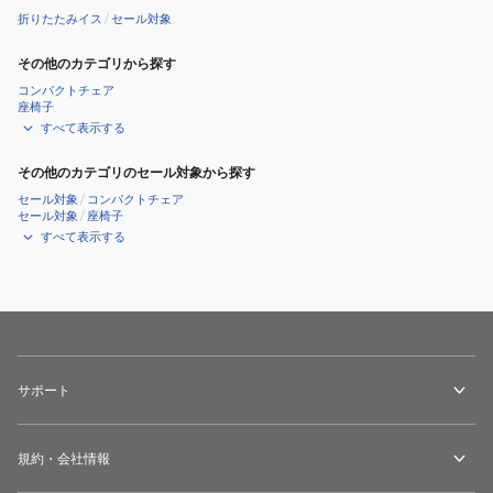
ェ
ェ
折りたたみイス
/
セール対象
ア
ア
コ
コ
その他のカテゴリから探す
ン
ン
コンパクトチェア
座椅子
パ
パ
すべて表示する
ク
ク
ト
ト
その他のカテゴリのセール対象から探す
MH500
MH500
セール対象
/
コンパクトチェア
セール対象
/
座椅子
8492643-
背
すべて表示する
2558046
も
た
れ
長
め
8512943-
サポート
2466767
規約・会社情報