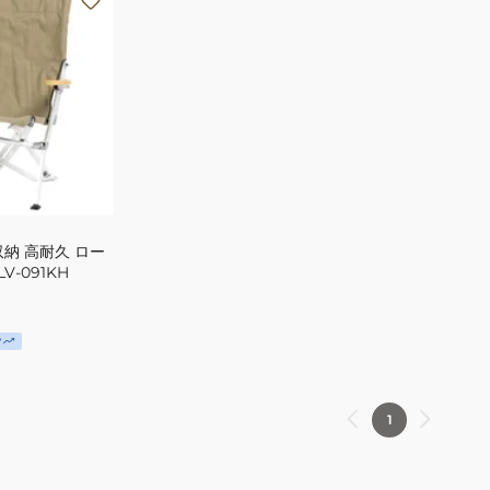
納 高耐久 ロー
V-091KH
P
1