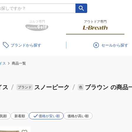
ゴルフ専門
アウトドア専門
ブランド
セール
イス
商品一覧
イス
/
スノーピーク
/
ブラウン
の商品
ブランド
色
気順
新着順
価格が安い順
価格が高い順