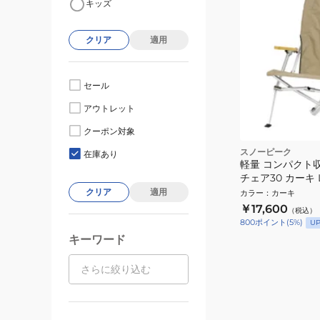
キッズ
クリア
適用
セール
アウトレット
クーポン対象
スノーピーク
在庫あり
軽量 コンパクト収
チェア30 カーキ L
クリア
適用
カラー
：
カーキ
￥17,600
（税込）
800
ポイント
(
5
%)
U
キーワード