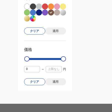
クリア
適用
価格
99000
0
～
円
クリア
適用