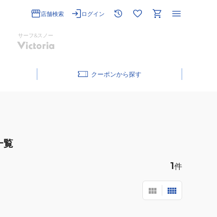
店舗検索
ログイン
サーフ&スノー
クーポン
一覧
1
件