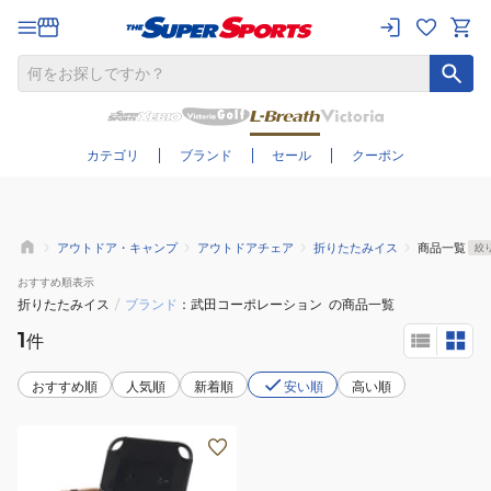
さらに絞り込む
カテゴリ
ブランド
セール
クーポン
アウトドア・キャンプ
アウトドアチェア
折りたたみイス
商品一覧
絞
おすすめ
順表示
折りたたみイス
/
ブランド
武田コーポレーション
の商品一覧
1
件
おすすめ順
人気順
新着順
安い順
高い順
武
田