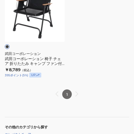
コ
ー
ポ
レ
ー
シ
ョ
ン
武田コーポレーション
椅
武田コーポレーション 椅子 チェ
ア 折りたたみ キャンプ ファン付
子
き ウッドローチェア FAC26-
￥8,789
（税込）
チ
77BK
UP
395
ポイント
(
5
%)
ェ
ア
折
1
り
た
た
み
その他のカテゴリから探す
キ