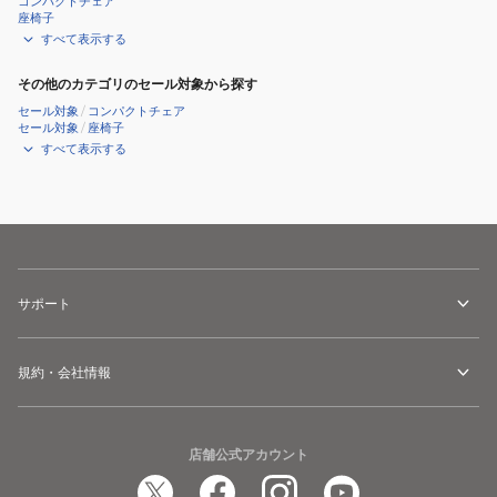
コンパクトチェア
ャ
座椅子
ン
すべて表示する
プ
その他のカテゴリのセール対象から探す
フ
セール対象
/
コンパクトチェア
ァ
セール対象
/
座椅子
ン
すべて表示する
付
き
ウ
ッ
ド
ロ
サポート
ー
チ
規約・会社情報
ェ
ア
FAC26-
店舗公式アカウント
77BK