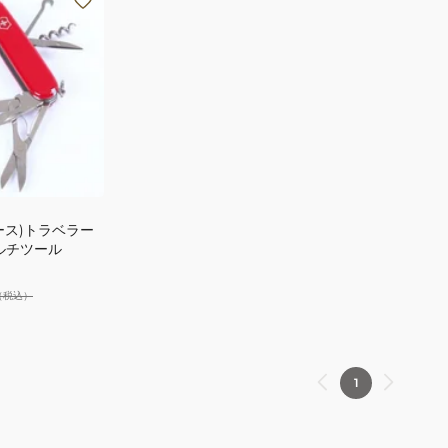
ース)トラベラー
マルチツール
（税込）
1