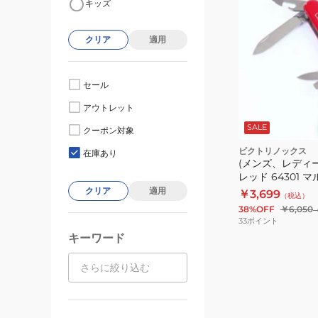
キッズ
クリア
適用
セール
アウトレット
SALE
クーポン対象
ビクトリノックス
在庫あり
(メンズ、レディ
レッド 64301 
クリア
適用
￥3,699
（税込）
38%OFF
￥6,050
33
ポイント
キーワード