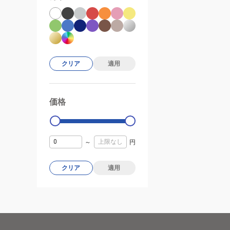
クリア
適用
価格
99000
0
～
円
クリア
適用