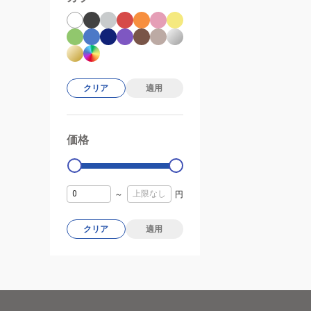
クリア
適用
価格
99000
0
～
円
クリア
適用