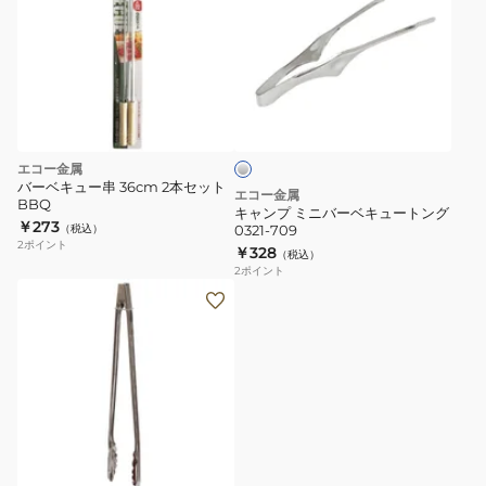
ン
プ
ミ
ニ
シ
バ
ル
ー
バ
ー
ベ
エコー金属
キ
バーベキュー串 36cm 2本セット
エコー金属
BBQ
ュ
キャンプ ミニバーベキュートング
￥273
（税込）
0321-709
ー
2
ポイント
￥328
（税込）
ト
2
ポイント
ン
グ
0321-
709