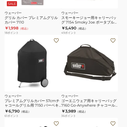
ス
SALE
ギ
ウェーバー
ウェーバー
板
グリル カバー プレミアムグリル
スモーキージョー用キャリーバッ
2pack
カバー 7110
グ 7154 Smoky Joe ポータブルグ
リル専用 カバー バッグ
￥1,998
￥5,490
17302
（税込）
（税込）
18
ポイント
49
ポイント
ウェーバー
ウェーバー
プレミアムグリルカバー 57cmチ
ゴーエニウェア用キャリーバッグ
ャコールグリル用 7150 バーベキ
7160 Go-Anywhere チャコール
ュー キャンプ用品
グリル専用 カバー バッグ
￥6,790
￥3,989
（税込）
（税込）
61
ポイント
36
ポイント