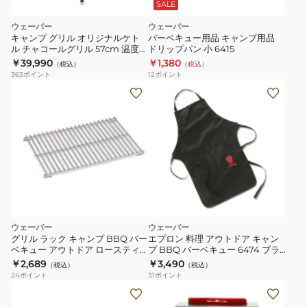
SALE
ウェーバー
ウェーバー
キャンプ グリル オリジナルケト
バーベキュー用品 キャンプ用品
ル チャコールグリル 57cm 温度計
ドリップパン 小 6415
付 1341308
￥39,990
￥1,380
（税込）
（税込）
363
ポイント
12
ポイント
ウェーバー
ウェーバー
グリル ラック キャンプ BBQ バー
エプロン 料理 アウトドア キャン
ベキュー アウトドア ロースティ
プ BBQ バーベキュー 6474 ブラ
ングラックS 6563
ック
￥2,689
￥3,490
（税込）
（税込）
24
ポイント
31
ポイント
キ
ャ