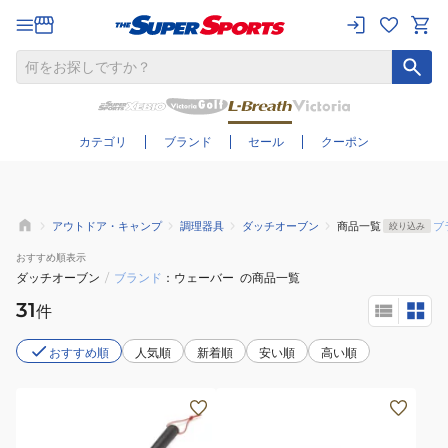
さらに絞り込む
カテゴリ
ブランド
セール
クーポン
アウトドア・キャンプ
調理器具
ダッチオーブン
商品一覧
ブ
絞り込み
おすすめ
順表示
ダッチオーブン
/
ブランド
ウェーバー
の商品一覧
31
件
おすすめ順
人気順
新着順
安い順
高い順