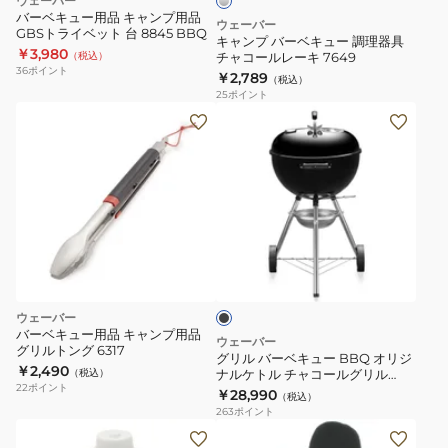
ウェーバー
ー
バーベキュー用品 キャンプ用品
ウェーバー
GBSトライベット 台 8845 BBQ
調
キャンプ バーベキュー 調理器具
￥3,980
（税込）
チャコールレーキ 7649
理
36
ポイント
￥2,789
（税込）
器
25
ポイント
具
グ
チ
リ
ャ
ル
コ
バ
ー
ー
ル
ベ
ブ
レ
キ
ラ
ー
ュ
ッ
キ
ク
ー
ウェーバー
7649
BBQ
バーベキュー用品 キャンプ用品
ウェーバー
グリルトング 6317
オ
グリル バーベキュー BBQ オリジ
￥2,490
（税込）
ナルケトル チャコールグリル
リ
22
ポイント
47cm 温度計付 1241308
￥28,990
（税込）
ジ
263
ポイント
ナ