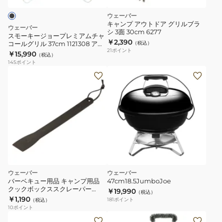
プ
ウェーバー
レ
キャンプ アウトドア グリルブラ
ウェーバー
シ 3面 30cm 6277
ミ
スモーキージョープレミアムチャ
￥2,390
コールグリル 37cm 1121308 アウ
（税込）
ア
21
ポイント
トドア キャンプ BBQ バーベキュ
￥15,990
（税込）
ム
ー 温度計付
145
ポイント
チ
ャ
コ
ー
ル
グ
リ
ル
37cm
ウェーバー
ウェーバー
1121308
バーベキュー用品 キャンプ用品
47cm18.5JumboJoe
ア
クックボックススクレーパー
￥19,990
（税込）
BBQ清掃 6201
￥1,190
ウ
181
ポイント
（税込）
10
ポイント
ト