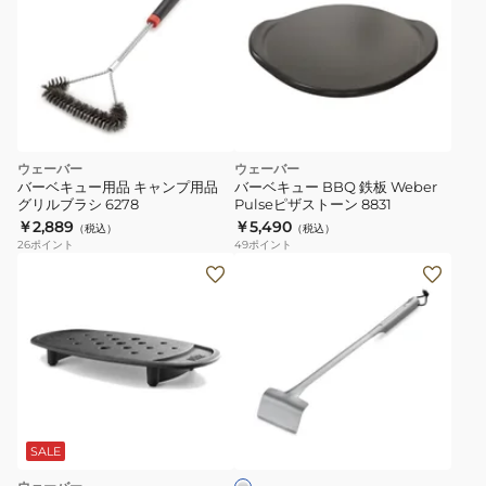
ウェーバー
ウェーバー
バーベキュー用品 キャンプ用品
バーベキュー BBQ 鉄板 Weber
グリルブラシ 6278
Pulseピザストーン 8831
￥2,889
￥5,490
（税込）
（税込）
26
ポイント
49
ポイント
キ
ャ
ン
プ
バ
ー
シ
ベ
ル
キ
バ
SALE
ー
ュ