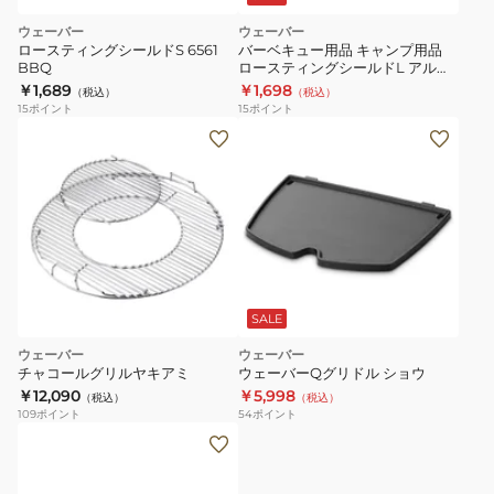
ウェーバー
ウェーバー
ロースティングシールドS 6561
バーベキュー用品 キャンプ用品
BBQ
ロースティングシールドL アルミ
トレイ 6562
￥1,689
￥1,698
（税込）
（税込）
15
ポイント
15
ポイント
SALE
ウェーバー
ウェーバー
チャコールグリルヤキアミ
ウェーバーQグリドル ショウ
￥12,090
￥5,998
（税込）
（税込）
109
ポイント
54
ポイント