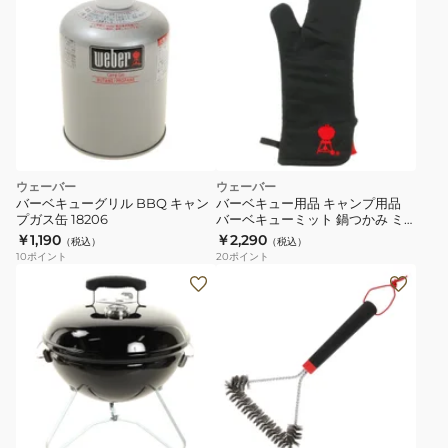
ル
ケ
ト
ル
チ
ャ
コ
ー
ウェーバー
ウェーバー
ル
バーベキューグリル BBQ キャン
バーベキュー用品 キャンプ用品
グ
プガス缶 18206
バーベキューミット 鍋つかみ ミ
トン 6472
￥1,190
￥2,290
リ
（税込）
（税込）
10
ポイント
20
ポイント
ル
ス
47cm
モ
温
ー
度
キ
計
ー
付
ジ
1241308
ョ
ー