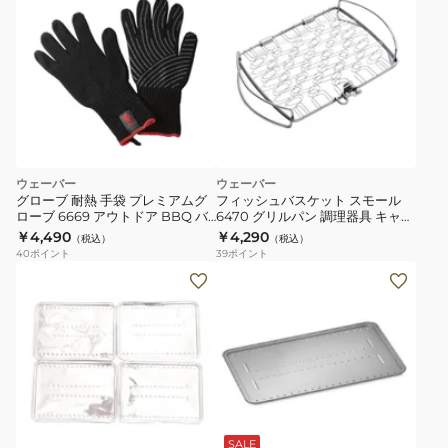
ウェーバー
ウェーバー
グローブ 耐熱 手袋 プレミアムグ
フィッシュバスケット スモール
ローブ 6669 アウトドア BBQ バ
6470 グリルパン 調理器具 キャン
ーベキュー キャンプ
プ BBQ バーベキュー 食器洗浄機
￥4,490
￥4,290
（税込）
（税込）
対応
40
ポイント
39
ポイント
SALE