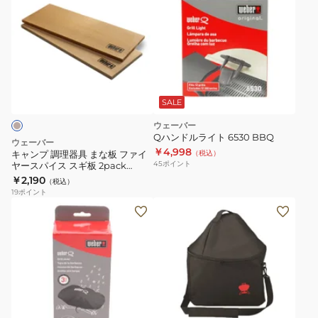
ン
プ
調
理
器
具
SALE
ま
ウェーバー
な
Qハンドルライト 6530 BBQ
ウェーバー
板
￥4,998
キャンプ 調理器具 まな板 ファイ
（税込）
45
ポイント
ヤースパイス スギ板 2pack
フ
17302
￥2,190
（税込）
ァ
19
ポイント
イ
ヤ
ー
ス
パ
イ
ス