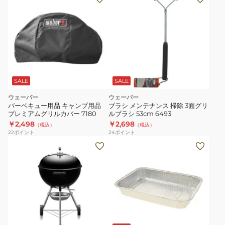
ド
ア
キ
ャ
ン
プ
BBQ
SALE
SALE
バ
ウェーバー
ウェーバー
ー
バーベキュー用品 キャンプ用品
ブラシ メンテナンス 掃除 3面グリ
ベ
プレミアムグリルカバー 7180
ルブラシ 53cm 6493
キ
￥2,498
￥2,698
（税込）
（税込）
22
ポイント
24
ポイント
ュ
ー
温
度
計
付