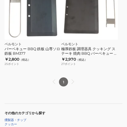
ベルモント
ベルモント
バーベキュー BBQ 鉄板 山専ソロ
極厚鉄板 調理器具 クッキング ス
鉄板 BM377
テーキ 焼肉 BBQ バーベキュー ソ
ロキャンプ プレート BM-287
￥2,800
￥2,970
（税込）
（税込）
25
ポイント
27
ポイント
1
その他のカテゴリから探す
燻製器・チップ
クッカー