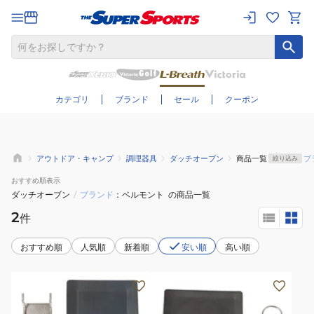
さらに絞り込む
カテゴリ
ブランド
セール
クーポン
アウトドア・キャンプ
調理器具
ダッチオーブン
商品一覧
ブ
絞り込み
おすすめ
順表示
ダッチオーブン
/
ブランド
ベルモント
の商品一覧
2
件
おすすめ順
人気順
新着順
安い順
高い順