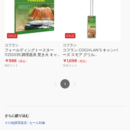
SALE
SALE
コフラン
コフラン
フォールディングトースター
コフラン COGHLAN'S キャンパ
11210039 調理器具 焚き火 キャン
ーズ スモア グリル
プ バーベキュー BBQ
11210273000000 BBQ
￥988
￥1,698
（税込）
（税込）
8
ポイント
15
ポイント
1
さらに絞り込む
その他調理器具
/
セール対象