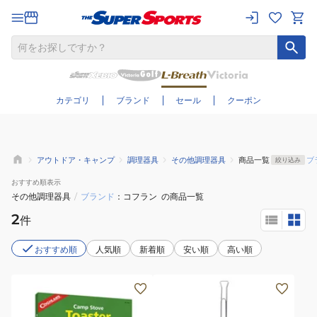
さらに絞り込む
カテゴリ
ブランド
セール
クーポン
アウトドア・キャンプ
調理器具
その他調理器具
商品一覧
ブ
絞り込み
おすすめ
順表示
その他調理器具
/
ブランド
コフラン
の商品一覧
2
件
おすすめ順
人気順
新着順
安い順
高い順