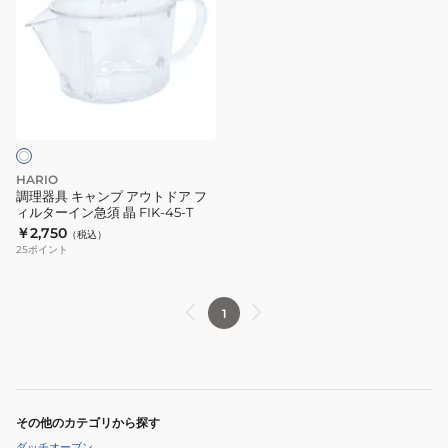
器
具
キ
ャ
ン
プ
ア
ウ
HARIO
ト
調理器具 キャンプ アウトドア フ
ィルターイン急須 晶 FIK-45-T
ド
￥2,750
（税込）
ア
25
ポイント
フ
ィ
ル
1
タ
ー
イ
ン
その他のカテゴリから探す
急
ダッチオーブン