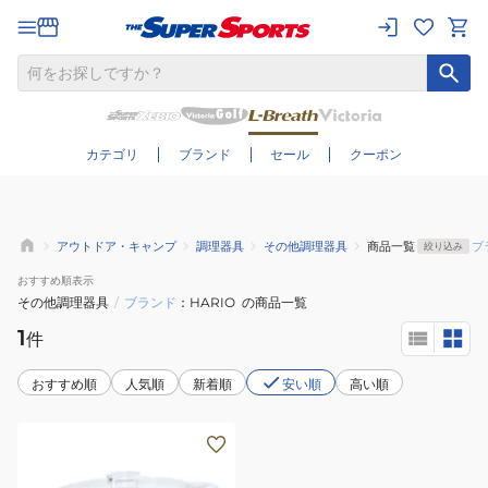
さらに絞り込む
カテゴリ
ブランド
セール
クーポン
アウトドア・キャンプ
調理器具
その他調理器具
商品一覧
ブ
絞り込み
おすすめ
順表示
その他調理器具
/
ブランド
HARIO
の商品一覧
1
件
おすすめ順
人気順
新着順
安い順
高い順
調
理