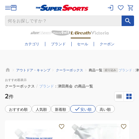
さらに絞り込む
カテゴリ
ブランド
セール
クーポン
アウトドア・キャンプ
クーラーボックス
商品一覧
ブランド：
津
絞り込み
おすすめ
順表示
クーラーボックス
/
ブランド
津田商会
の商品一覧
2
件
おすすめ順
人気順
新着順
安い順
高い順