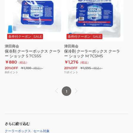
条件付クーポン
SALE
条件付クーポン
SALE
津田商会
津田商会
保冷剤 クーラーボックス クーラ
保冷剤 クーラーボックス クーラ
ー ショック S 7CSSS
ー ショック M 7CSMS
￥880
￥1,276
（税込）
（税込）
20%OFF
￥1,100
20%OFF
￥1,595
（税込）
（税込）
8
ポイント
11
ポイント
1
さらに絞り込む
クーラーボックス
/
セール対象