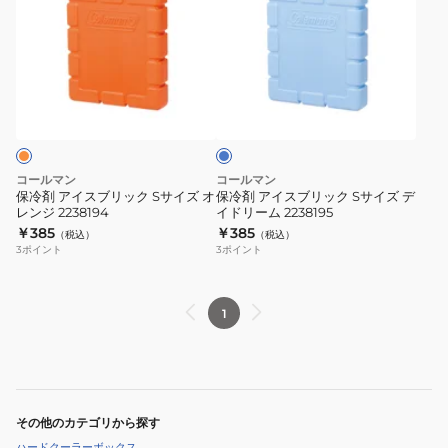
剤
剤
ア
ア
イ
イ
ス
ス
ラ
ブ
ブ
イ
リ
リ
ト
ブ
ッ
ッ
ル
ク
ク
ー
コールマン
コールマン
S
S
保冷剤 アイスブリック Sサイズ オ
保冷剤 アイスブリック Sサイズ デ
レンジ 2238194
イドリーム 2238195
サ
サ
￥385
￥385
（税込）
（税込）
イ
イ
3
ポイント
3
ポイント
ズ
ズ
オ
デ
レ
イ
1
ン
ド
ジ
リ
2238194
ー
ム
その他のカテゴリから探す
2238195
ハードクーラーボックス