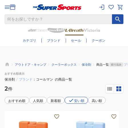
さらに絞り込む
カテゴリ
ブランド
セール
クーポン
アウトドア・キャンプ
クーラーボックス
保冷剤
商品一覧
ブ
絞り込み
おすすめ
順表示
保冷剤
/
ブランド
コールマン
の商品一覧
2
件
おすすめ順
人気順
新着順
安い順
高い順
保
保
冷
冷