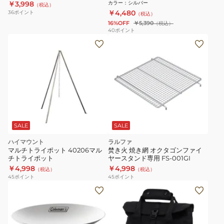
2000037404
￥3,998
カラー
：
シルバー
（税込）
￥4,480
36
ポイント
（税込）
16%OFF
￥5,390
（税込）
40
ポイント
SALE
SALE
ハイマウント
ラルファ
マルチトライポット 40206マル
焚き火 焼き網 オクタゴンファイ
チトライポット
ヤースタンド専用 FS-001GI
￥4,998
￥4,998
（税込）
（税込）
45
ポイント
45
ポイント