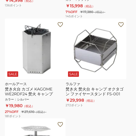
￥14,998
（税込）
￥15,998
136
ポイント
（税込）
7%OFF
￥17,380
（税込）
145
ポイント
SALE
SALE
ホールアース
ラルファ
焚き火台 カゴメ KAGOME
焚き火 焚火台 キャンプ オクタゴ
WE2RDF24 焚火 キャンプ
ン ファイヤースタンド FS-001
カラー
：
シルバー
￥29,998
（税込）
￥19,980
272
ポイント
（税込）
27%OFF
￥27,610
（税込）
181
ポイント