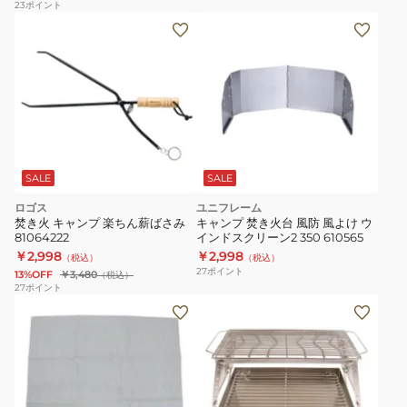
23
ポイント
SALE
SALE
ロゴス
ユニフレーム
焚き火 キャンプ 楽ちん薪ばさみ
キャンプ 焚き火台 風防 風よけ ウ
81064222
インドスクリーン2 350 610565
￥2,998
￥2,998
（税込）
（税込）
27
ポイント
13%OFF
￥3,480
（税込）
27
ポイント