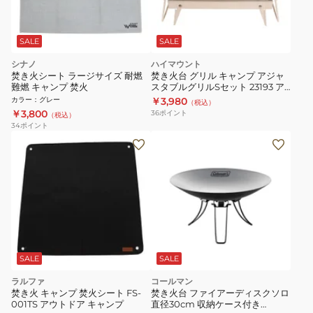
SALE
SALE
シナノ
ハイマウント
焚き火シート ラージサイズ 耐燃
焚き火台 グリル キャンプ アジャ
難燃 キャンプ 焚火
スタブルグリルSセット 23193 ア
ウトドア BBQ バーベキュー
カラー
：
グレー
￥3,980
（税込）
￥3,800
36
ポイント
（税込）
34
ポイント
SALE
SALE
ラルファ
コールマン
焚き火 キャンプ 焚火シート FS-
焚き火台 ファイアーディスクソロ
001TS アウトドア キャンプ
直径30cm 収納ケース付き