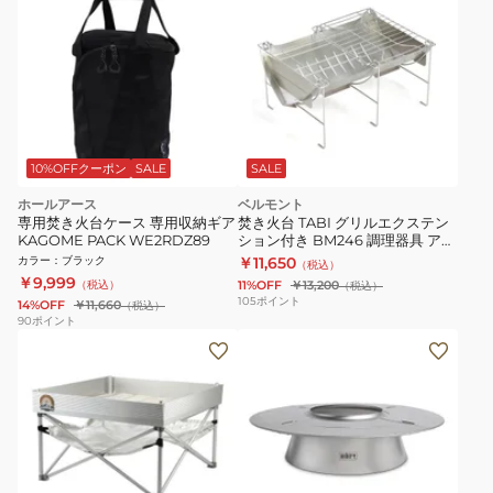
10%OFFクーポン
SALE
SALE
ホールアース
ベルモント
専用焚き火台ケース 専用収納ギア
焚き火台 TABI グリルエクステン
KAGOME PACK WE2RDZ89
ション付き BM246 調理器具 アウ
トドア キャンプ 焚き火 BBQ バー
カラー
：
ブラック
￥11,650
（税込）
ベキュー
￥9,999
（税込）
11%OFF
￥13,200
（税込）
105
ポイント
14%OFF
￥11,660
（税込）
90
ポイント