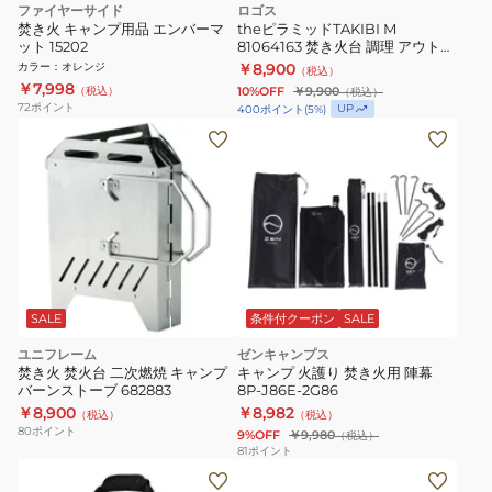
ファイヤーサイド
ロゴス
焚き火 キャンプ用品 エンバーマ
theピラミッドTAKIBI M
ット 15202
81064163 焚き火台 調理 アウトド
ア キャンプ BBQ バーベキュー 簡
カラー
：
オレンジ
￥8,900
（税込）
単組立 コンパクト ゴトク
￥7,998
（税込）
10%OFF
￥9,900
（税込）
72
ポイント
UP
400
ポイント
(
5
%)
SALE
条件付クーポン
SALE
ユニフレーム
ゼンキャンプス
焚き火 焚火台 二次燃焼 キャンプ
キャンプ 火護り 焚き火用 陣幕
バーンストーブ 682883
8P-J86E-2G86
￥8,900
￥8,982
（税込）
（税込）
80
ポイント
9%OFF
￥9,980
（税込）
81
ポイント