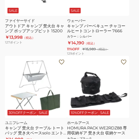
SALE
SALE
ファイヤーサイド
ウェーバー
アウトドア キャンプ 焚火台 キャ
キャンプ バーベキュー チャコー
ンプ ポップアップピット 15200
ルヒートコントローラー 7666
￥13,998
カラー
：
シルバー
（税込）
￥14,190
127
ポイント
（税込）
11%OFF
￥15,989
（税込）
129
ポイント
30%OFFクーポン
SALE
10%OFFクーポン
SALE
ユニフレーム
ホールアース
キャンプ 焚火台 テーブル トート
HOMURA PACK WE2RDZ88 専
バッグ 焚き火ベースsolo エント
用収納ギア 焚き火台 収納ケース
リーセット 769973
カラー
：
ブラック