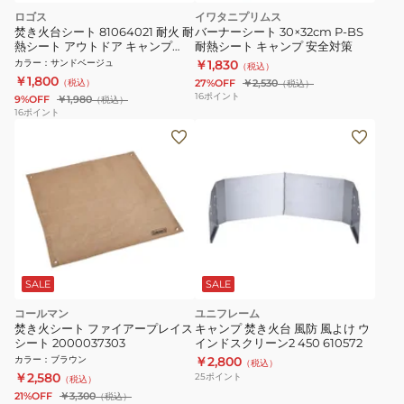
ロゴス
イワタニプリムス
焚き火台シート 81064021 耐火 耐
バーナーシート 30×32cm P-BS
熱シート アウトドア キャンプ
耐熱シート キャンプ 安全対策
BBQ バーベキュー
カラー
：
サンドベージュ
￥1,830
（税込）
￥1,800
（税込）
27%OFF
￥2,530
（税込）
16
ポイント
9%OFF
￥1,980
（税込）
16
ポイント
SALE
SALE
コールマン
ユニフレーム
焚き火シート ファイアープレイス
キャンプ 焚き火台 風防 風よけ ウ
シート 2000037303
インドスクリーン2 450 610572
カラー
：
ブラウン
￥2,800
（税込）
￥2,580
25
ポイント
（税込）
21%OFF
￥3,300
（税込）