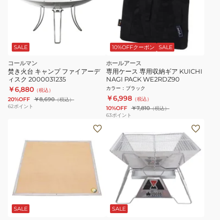
SALE
10%OFFクーポン
SALE
コールマン
ホールアース
焚き火台 キャンプ ファイアーデ
専用ケース 専用収納ギア KUICHI
ィスク 2000031235
NAGI PACK WE2RDZ90
￥6,880
カラー
：
ブラック
（税込）
￥6,998
20%OFF
￥8,690
（税込）
（税込）
62
ポイント
10%OFF
￥7,810
（税込）
63
ポイント
SALE
SALE