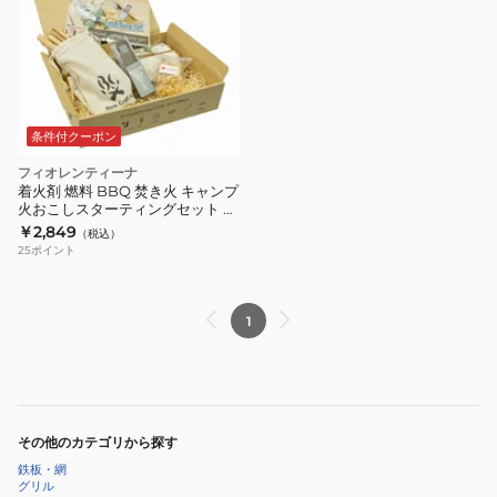
条件付クーポン
フィオレンティーナ
着火剤 燃料 BBQ 焚き火 キャンプ
火おこしスターティングセット ナ
イフなし 50715
￥2,849
（税込）
25
ポイント
1
その他のカテゴリから探す
鉄板・網
グリル