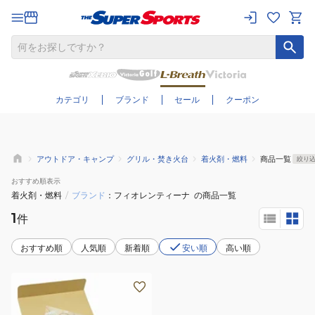
さらに絞り込む
カテゴリ
ブランド
セール
クーポン
アウトドア・キャンプ
グリル・焚き火台
着火剤・燃料
商品一覧
絞り
おすすめ
順表示
着火剤・燃料
/
ブランド
フィオレンティーナ
の商品一覧
1
件
おすすめ順
人気順
新着順
安い順
高い順