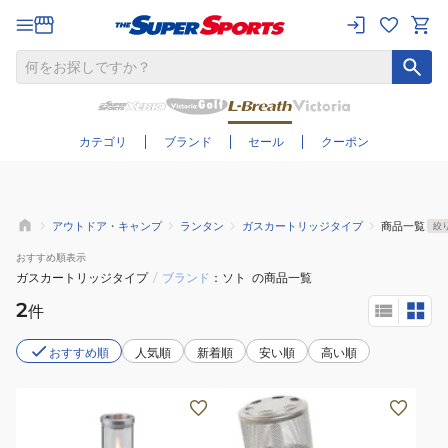
さらに絞り込む
カテゴリ
ブランド
セール
クーポン
アウトドア・キャンプ
ランタン
ガスカートリッジタイプ
商品一覧
絞
おすすめ
順表示
ガスカートリッジタイプ
/
ブランド
ソト
の商品一覧
2
件
おすすめ順
人気順
新着順
安い順
高い順
ガ
ス