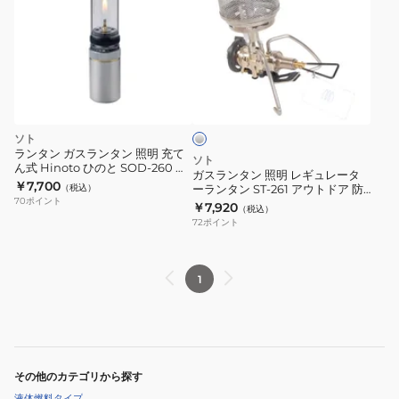
ラ
ン
タ
ン
シ
照
ル
明
バ
ー
レ
ソト
ギ
ランタン ガスランタン 照明 充て
ソト
ん式 Hinoto ひのと SOD-260 収
ュ
ガスランタン 照明 レギュレータ
納ケース付き
￥7,700
（税込）
ーランタン ST-261 アウトドア 防
レ
70
ポイント
災
￥7,920
（税込）
ー
72
ポイント
タ
ー
ラ
1
ン
タ
ン
ST-
その他のカテゴリから探す
261
液体燃料タイプ