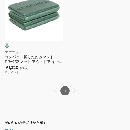
パ
ク
ト
折
り
た
た
み
エバニュー
マ
コンパクト折りたたみマット
EBY462 マット アウトドア キャ
ッ
ンプ 登山
￥1,320
（税込）
ト
12
ポイント
EBY462
マ
ッ
1
ト
ア
ウ
ト
その他のカテゴリから探す
ド
テント