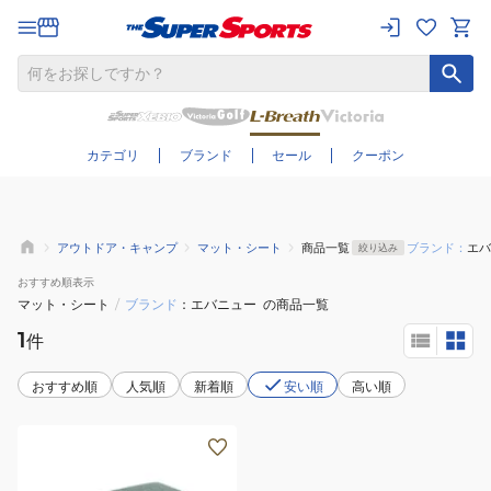
さらに絞り込む
カテゴリ
ブランド
セール
クーポン
アウトドア・キャンプ
マット・シート
商品一覧
ブランド：
エバ
絞り込み
おすすめ
順表示
マット・シート
/
ブランド
エバニュー
の商品一覧
1
件
おすすめ順
人気順
新着順
安い順
高い順
コ
ン