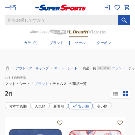
さらに絞り込む
カテゴリ
ブランド
セール
クーポン
アウトドア・キャンプ
マット・シート
商品一覧
ブランド：
チャ
絞り込み
おすすめ
順表示
マット・シート
/
ブランド
チャムス
の商品一覧
2
件
おすすめ順
人気順
新着順
安い順
高い順
チ
チ
ャ
ャ