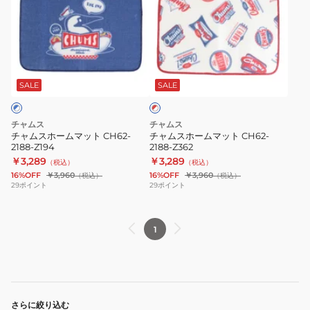
ム
ム
ス
ス
ホ
ホ
ー
ー
レ
ム
ム
ッ
マ
マ
SALE
SALE
ド
×
ッ
ッ
ホ
ト
ト
ワ
チャムス
チャムス
CH62-
CH62-
イ
チャムスホームマット CH62-
チャムスホームマット CH62-
ト
2188-Z194
2188-Z362
2188-
2188-
￥3,289
￥3,289
（税込）
（税込）
Z194
Z362
16%OFF
￥3,960
16%OFF
￥3,960
（税込）
（税込）
29
ポイント
29
ポイント
1
さらに絞り込む