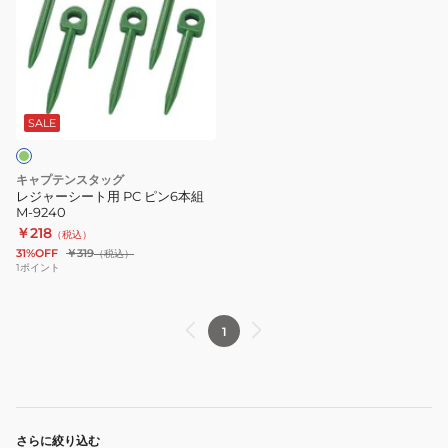
ャ
ー
シ
ー
ト
用
SALE
PC
ピ
キャプテンスタッグ
ン
レジャーシート用 PC ピン6本組
M-9240
6
￥218
（税込）
本
31%OFF
￥319
（税込）
組
1
ポイント
M-
9240
1
さらに絞り込む