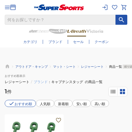
さらに絞り込む
カテゴリ
ブランド
セール
クーポン
アウトドア・キャンプ
マット・シート
レジャーシート
商品一覧
絞り
おすすめ
順表示
レジャーシート
/
ブランド
キャプテンスタッグ
の商品一覧
1
件
おすすめ順
人気順
新着順
安い順
高い順
レ
ジ